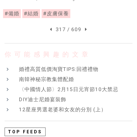
#備婚
#結婚
#皮膚保養
317 / 609
你可能感興趣的文章
婚禮高質低價淘寶TIPS:回禮禮物
南韓神秘宗教集體配婚
〈中國情人節〉2月15日元宵節10大禁忌
DIY迪士尼婚宴裝飾
12星座男選老婆和女友的分別 (上）
TOP FEEDS