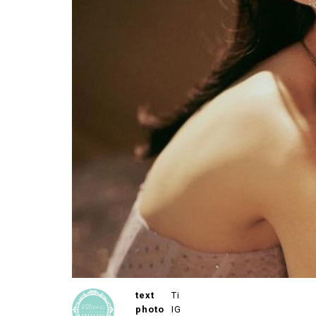
text
Ti
photo
IG