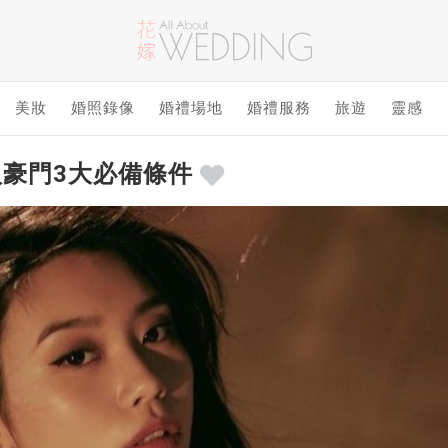
美妝
婚照錄像
婚禮場地
婚禮服務
旅遊
靈感
入豪門3大必備條件