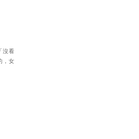
「沒看
的，女