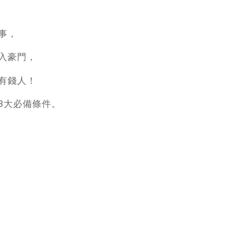
事，
入豪門，
有錢人！
3大必備條件。