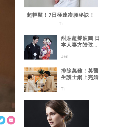
超輕鬆！7日極速瘦腰秘訣！
Ti
甜貼超聲波圖 日
本人妻方皓玟一
索得男
Jen
排除萬難！英醫
生護士網上完婚
Ti