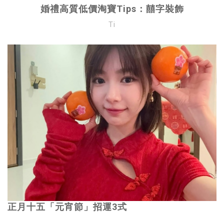
婚禮高質低價淘寶Tips：囍字裝飾
Ti
正月十五「元宵節」招運3式