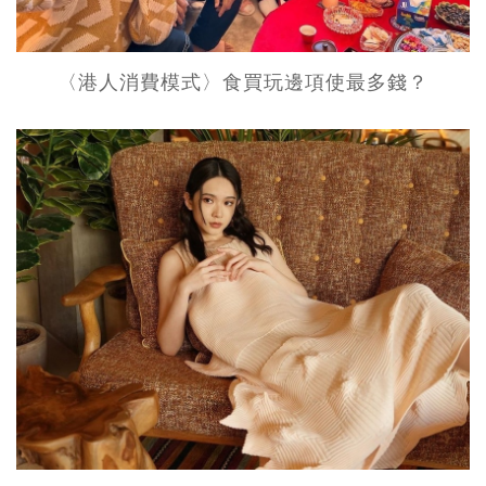
〈港人消費模式〉食買玩邊項使最多錢？