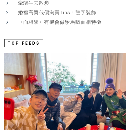
牽蝸牛去散步
婚禮高質低價淘寶Tips：囍字裝飾
〈面相學〉有機會做駙馬嘅面相特徵
TOP FEEDS