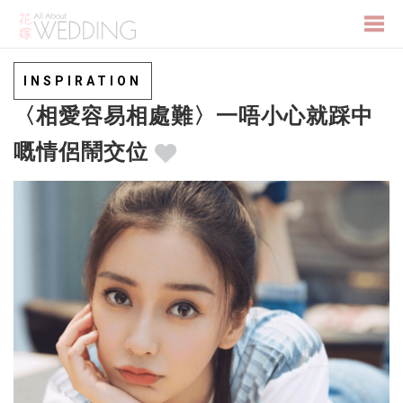
Togg
INSPIRATION
〈相愛容易相處難〉一唔小心就踩中
navi
嘅情侶鬧交位