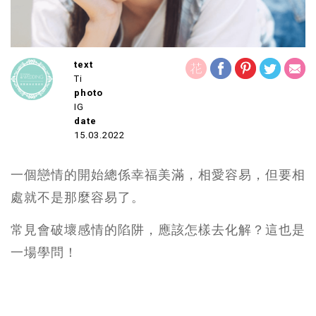
text
Ti
photo
IG
date
15.03.2022
一個戀情的開始總係幸福美滿，相愛容易，但要相
處就不是那麼容易了。
常見會破壞感情的陷阱，應該怎樣去化解？這也是
一場學問！