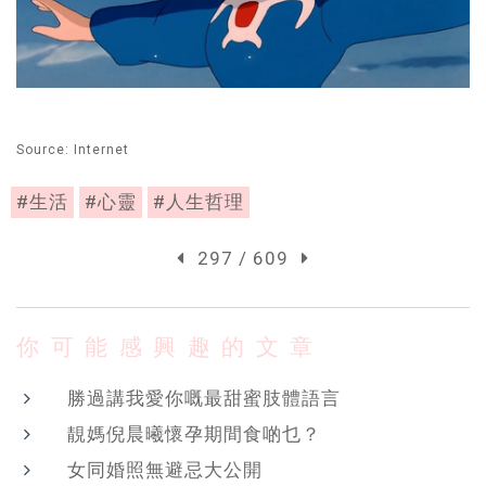
Source: Internet
#生活
#心靈
#人生哲理
297 / 609
你可能感興趣的文章
勝過講我愛你嘅最甜蜜肢體語言
靚媽倪晨曦懷孕期間食啲乜？
女同婚照無避忌大公開