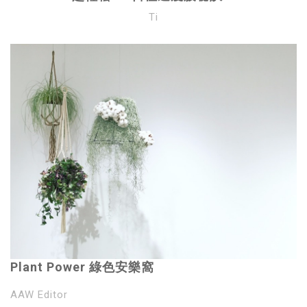
Ti
Plant Power 綠色安樂窩
AAW Editor