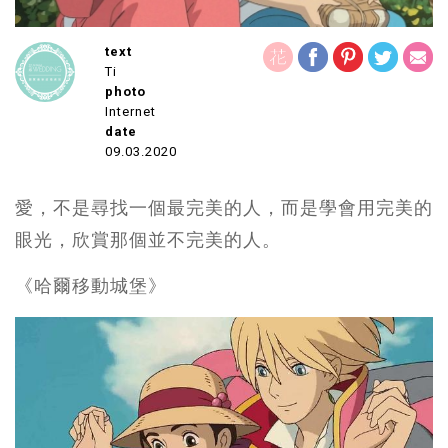
text
Ti
photo
Internet
date
09.03.2020
愛，不是尋找一個最完美的人，而是學會用完美的
眼光，欣賞那個並不完美的人。
《哈爾移動城堡》