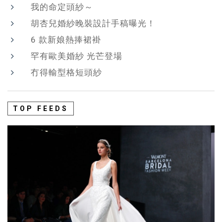
我的命定頭紗～
胡杏兒婚紗晚裝設計手稿曝光！
6 款新娘熱捧裙褂
罕有歐美婚紗 光芒登場
冇得輸型格短頭紗
TOP FEEDS