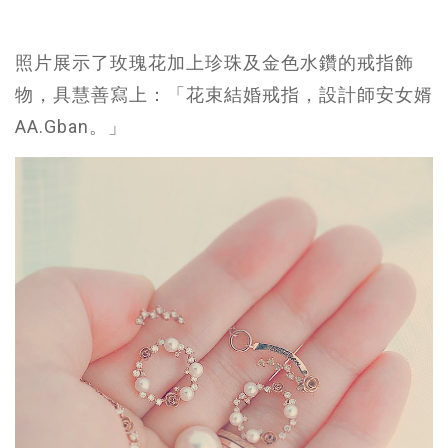
照片展示了玫瑰花加上珍珠及金色水鑽的戒指飾
物，具慧善寫上：「花束結婚戒指，設計師安女婿
AA.Gban。」