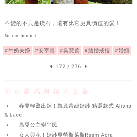
不變的不只是鑽石，還有比它更具價值的愛！
Source: Internet
#牛奶夫婦
#安宰賢
#具慧善
#結婚戒指
#婚姻
172 / 276
你可能感興趣的文章
春夏輕盈出嫁！飄逸蕾絲婚紗 精選款式 Alisha
& Lace
為愛公主變平民
女人與花！婚紗界勞斯萊斯Reem Acra