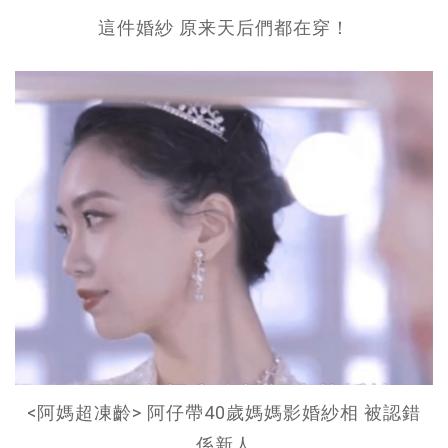
這件婚紗 原来天后們都在穿！
<阿媽超凍齡> 阿仔帶40歲媽媽影婚紗相 被認錯
係新人