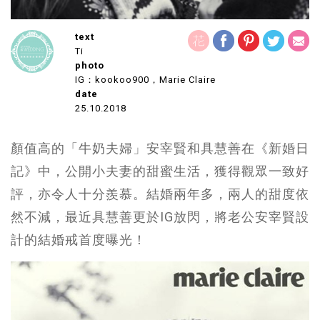
text
Ti
photo
IG：kookoo900，Marie Claire
date
25.10.2018
顏值高的「牛奶夫婦」安宰賢和具慧善在《新婚日
記》中，公開小夫妻的甜蜜生活，獲得觀眾一致好
評，亦令人十分羨慕。結婚兩年多，兩人的甜度依
然不減，最近具慧善更於IG放閃，將老公安宰賢設
計的結婚戒首度曝光！