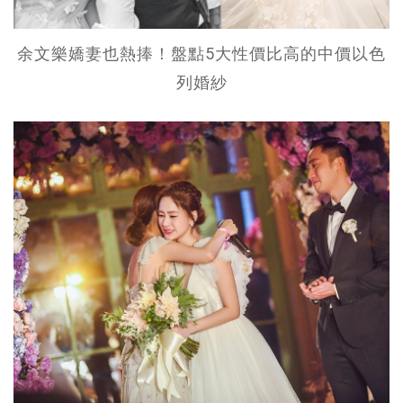
余文樂嬌妻也熱捧！盤點5大性價比高的中價以色
列婚紗