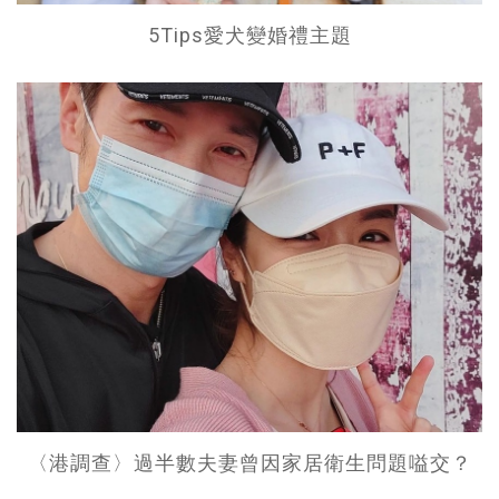
5Tips愛犬變婚禮主題
〈港調查〉過半數夫妻曾因家居衛生問題嗌交？