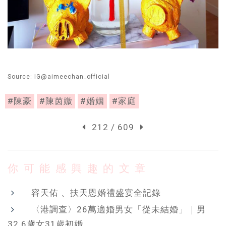
Source: IG@aimeechan_official
#陳豪
#陳茵媺
#婚姻
#家庭
212 / 609
你可能感興趣的文章
容天佑 、扶天恩婚禮盛宴全記錄
〈港調查〉26萬適婚男女「從未結婚」｜男
32.6歲女31歲初婚