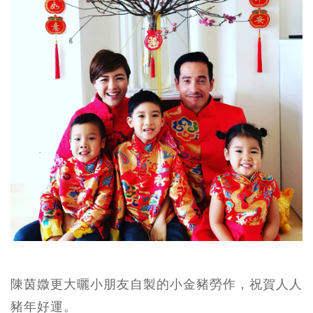
陳茵媺更大曬小朋友自製的小金豬勞作，祝賀人人
豬年好運。