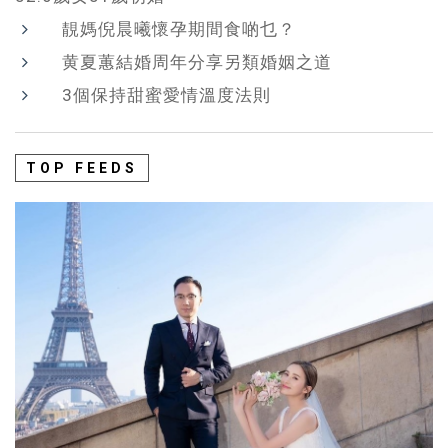
靚媽倪晨曦懷孕期間食啲乜？
黄夏蕙結婚周年分享另類婚姻之道
3個保持甜蜜愛情溫度法則
TOP FEEDS