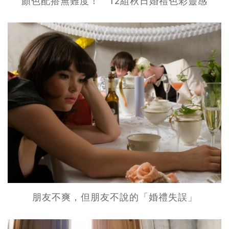
顏色配搭無難度！ 12組秋日婚禮色彩靈感
朋友不爽，但朋友不說的「婚禮失誤」