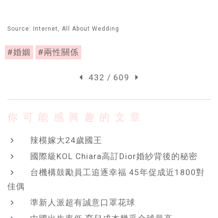
Source: Internet, All About Wedding
#婚姻
#兩性關係
432 / 609
你可能感興趣的文章
辣模嫁大24歲國王
國際級KOL Chiara高訂Dior婚紗背後的秘密
台機構鼓勵員工追逐幸福 45年促成近1800對
佳偶
準新人派超有誠意口罩花球