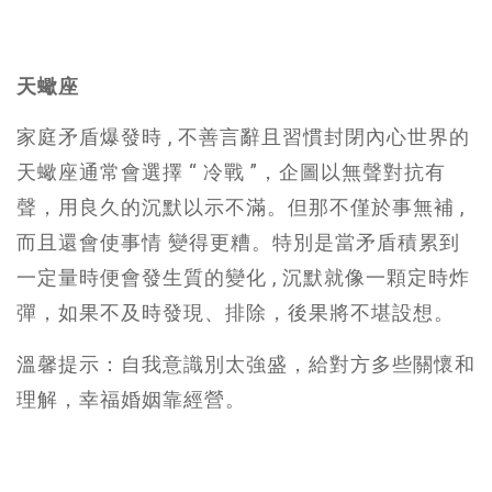
天蠍座
家庭矛盾爆發時 , 不善言辭且習慣封閉內心世界的
天蠍座通常會選擇 “ 冷戰 ”，企圖以無聲對抗有
聲，用良久的沉默以示不滿。但那不僅於事無補 ,
而且還會使事情 變得更糟。特別是當矛盾積累到
一定量時便會發生質的變化 , 沉默就像一顆定時炸
彈，如果不及時發現、排除，後果將不堪設想。
溫馨提示：自我意識別太強盛，給對方多些關懷和
理解，幸福婚姻靠經營。