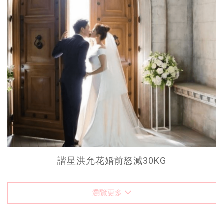
諧星洪允花婚前怒減30KG
瀏覽更多