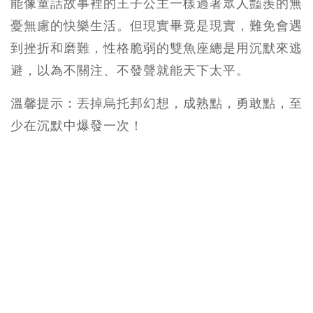
能像童話故事裡的王子公主一樣過著眾人豔羨的無
憂無慮的快樂生活。但現實畢竟是現實，難免會遇
到挫折和磨難，性格脆弱的雙魚座總是用沉默來逃
避，以為不關注、不發聲就能天下太平。
溫馨提示：丟掉烏托邦幻想，成熟點，勇敢點，至
少在沉默中爆發一次！