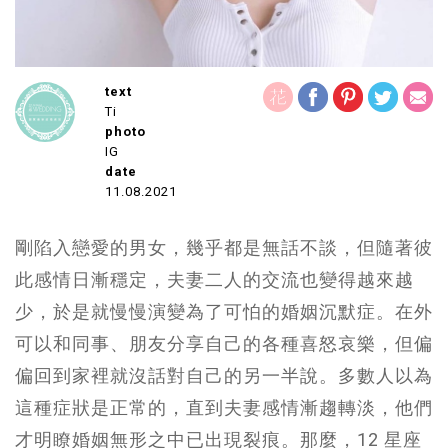
text
Ti
photo
IG
date
11.08.2021
剛陷入戀愛的男女，幾乎都是無話不談，但隨著彼
此感情日漸穩定，夫妻二人的交流也變得越來越
少，於是就慢慢演變為了可怕的婚姻沉默症。在外
可以和同事、朋友分享自己的各種喜怒哀樂，但偏
偏回到家裡就沒話對自己的另一半說。多數人以為
這種症狀是正常的，直到夫妻感情漸趨轉淡，他們
才明瞭婚姻無形之中已出現裂痕。那麼，12 星座