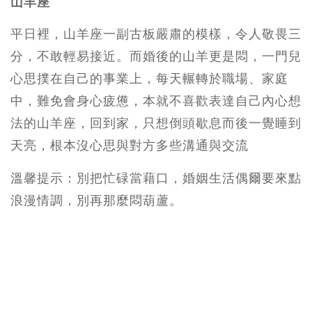
山羊座
平日裡，山羊座一副古板嚴肅的模樣，令人敬畏三
分，不敢輕易接近。而婚後的山羊更是悶，一門兒
心思撲在自己的事業上，每天輾轉於職場、家庭
中，難免會身心疲憊，本就不喜歡表達自己內心想
法的山羊座，回到家，只想倒頭歇息而後一覺睡到
天亮，根本沒心思與對方多些溝通與交流
溫馨提示：別把忙碌當藉口，婚姻生活偶爾要來點
浪漫情調，別再那麼悶葫蘆。