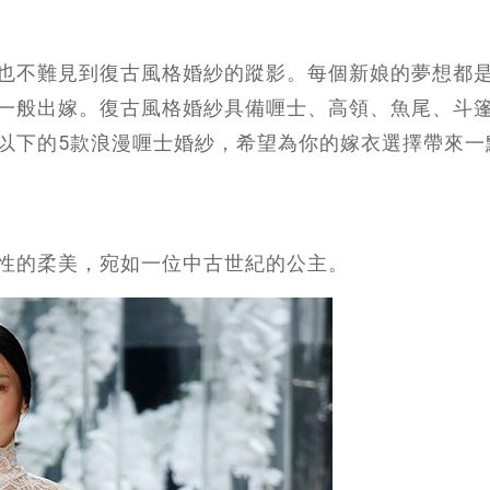
也不難見到復古風格婚紗的蹤影。每個新娘的夢想都
一般出嫁。復古風格婚紗具備喱士、高領、魚尾、斗
以下的5款浪漫喱士婚紗，希望為你的嫁衣選擇帶來一
性的柔美，宛如一位中古世紀的公主。