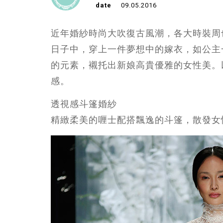
date
09.05.2016
近年婚紗時尚大吹復古風潮，各大時裝周
日子中，穿上一件夢想中的嫁衣，如公主
的元素，襯托出新娘高貴優雅的女性美。
感。
透視感斗篷婚紗
精緻柔美的喱士配搭飄逸的斗篷，散發女