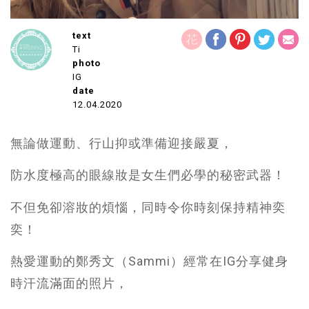
text
Ti
photo
IG
date
12.04.2020
無論做運動、行山抑或準備迎接嚴夏，
防水度極高的眼線妝是女生們必學的秘密武器！
不但免卻溶妝的煩惱，同時令你時刻保持精神奕
奕！
熱愛運動的鄭秀文（Sammi）經常在IG分享健身
時汗流滿面的照片，