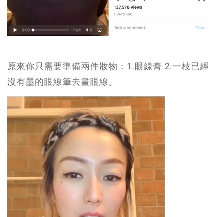
原來你只需要準備兩件妝物：1.眼線膏 2.一枝已經
沒有墨的眼線筆去畫眼線。