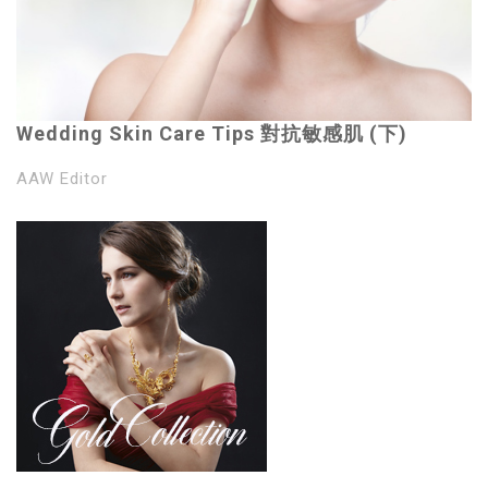
Wedding Skin Care Tips 對抗敏感肌 (下)
AAW Editor