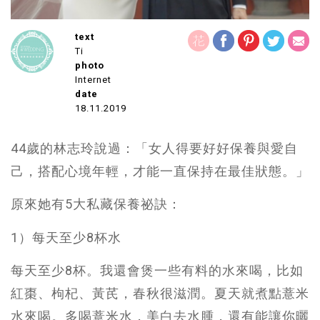
text
Ti
photo
Internet
date
18.11.2019
44歲的林志玲說過：「女人得要好好保養與愛自
己，搭配心境年輕，才能一直保持在最佳狀態。」
原來她有5大私藏保養祕訣：
1）每天至少8杯水
每天至少8杯。我還會煲一些有料的水來喝，比如
紅棗、枸杞、黃芪，春秋很滋潤。夏天就煮點薏米
水來喝。多喝薏米水，美白去水腫，還有能讓你曬