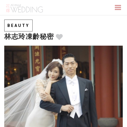
Togg
BEAUTY
林志玲凍齡秘密
navi