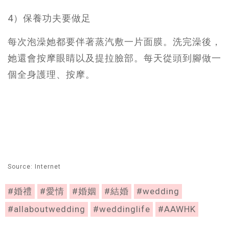
4）保養功夫要做足
每次泡澡她都要伴著蒸汽敷一片面膜。洗完澡後，
她還會按摩眼睛以及提拉臉部。每天從頭到腳做一
個全身護理、按摩。
Source: Internet
#婚禮
#愛情
#婚姻
#結婚
#wedding
#allaboutwedding
#weddinglife
#AAWHK