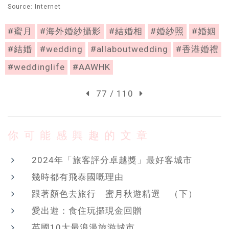
Source: Internet
#蜜月
#海外婚紗攝影
#結婚相
#婚紗照
#婚姻
#結婚
#wedding
#allaboutwedding
#香港婚禮
#weddinglife
#AAWHK
77 / 110
你可能感興趣的文章
2024年「旅客評分卓越獎」最好客城市
幾時都有飛泰國嘅理由
跟著顏色去旅行 蜜月秋遊精選 （下）
愛出遊：食住玩攞現金回贈
英國10大最浪漫旅游城市