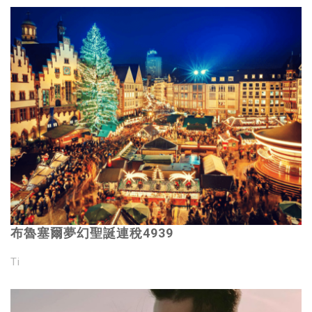
布魯塞爾夢幻聖誕連稅4939
Ti