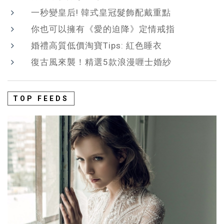
一秒變皇后! 韓式皇冠髮飾配戴重點
你也可以擁有《愛的迫降》定情戒指
婚禮高質低價淘寶Tips: 紅色睡衣
復古風來襲！精選5款浪漫喱士婚紗
TOP FEEDS