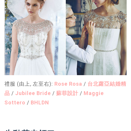
禮服 (由上, 左至右):
Rose Rosa
/
台北蘿亞結婚精
品
/
Jubilee Bride
/
蘇菲設計
/
Maggie
Sottero
/
BHLDN