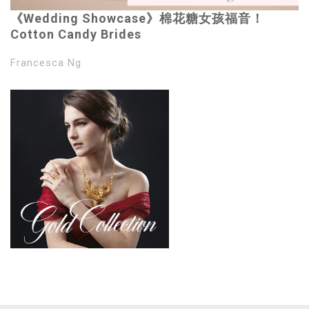
《Wedding Showcase》棉花糖女孩福音！
Cotton Candy Brides
Francesca Ng