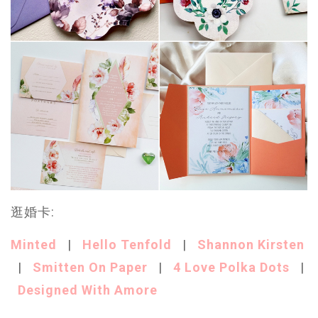
逛婚卡
:
Minted
|
Hello Tenfold
|
Shannon Kirsten
|
Smitten On Paper
|
4 Love Polka Dots
|
Designed With Amore