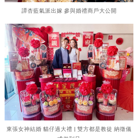
譚杏藍氣派出嫁 參與婚禮商戶大公開
東張女神結婚 貓仔過大禮 | 雙方都是教徒 納徵儀