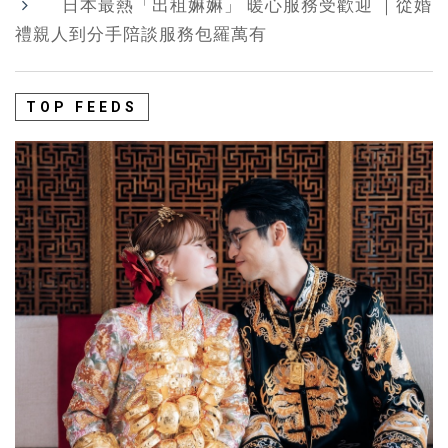
日本最熱「出租嫲嫲」 暖心服務受歡迎 ｜從婚
禮親人到分手陪談服務包羅萬有
TOP FEEDS