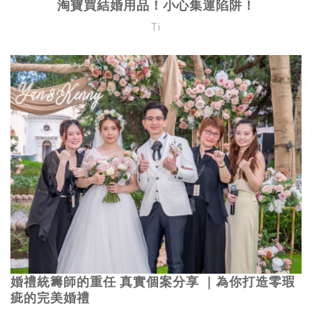
淘寶買結婚用品！小心集運陷阱！
Ti
婚禮統籌師的重任 真實個案分享 ｜為你打造零瑕
疵的完美婚禮