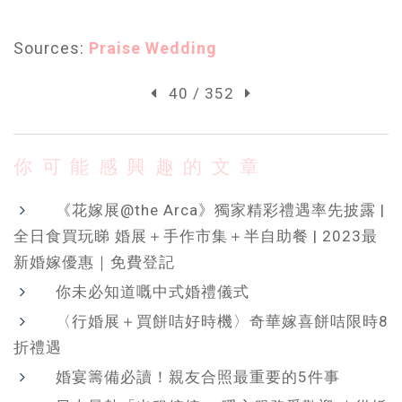
Sources:
Praise Wedding
40 / 352
你可能感興趣的文章
《花嫁展@the Arca》獨家精彩禮遇率先披露 |
全日食買玩睇 婚展＋手作市集＋半自助餐 | 2023最
新婚嫁優惠｜免費登記
你未必知道嘅中式婚禮儀式
〈行婚展＋買餅咭好時機〉奇華嫁喜餅咭限時8
折禮遇
婚宴籌備必讀！親友合照最重要的5件事