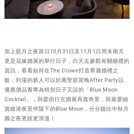
加上藍月之夜當日10月31日及11月1日周末兩天
更是花嫁婚展的舉行日子，白天去參觀有關婚禮的
資訊，看看如何在The Crown打造華麗婚禮之
餘，到場的新人可以於萬聖節當晚After Party以
優惠價品嘗專為特別日子又設的「Blue Moon
Cocktail」，與愛侶行完婚展再賞奇景，與最愛細
賞維港夜景伴隨下的Blue Moon，分分鐘比中秋月
圓之夜更靚更浪漫！