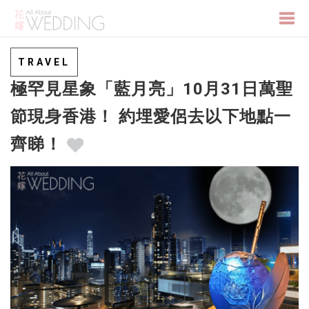
Togg
TRAVEL
極罕見星象「藍月亮」10月31日萬聖
navi
節現身香港！ 約埋愛侶去以下地點一
齊睇！