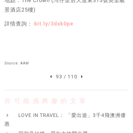
地點：The Crown (灣仔皇后大道東373號英皇駿
景酒店25樓)
詳情查詢：
bit.ly/3dxk0pe
Source: AAW
93 / 110
你可能感興趣的文章
LOVE IN TRAVEL： 「愛出遊」3千4飛澳洲優
惠