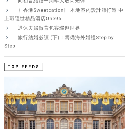
同初音結婚一周年大放閃光彈
〖香港Sweetcation〗 本地室內設計師打造 中
上環隱世精品酒店One96
退休夫婦做背包客環遊世界
旅行結婚必讀 (下)：籌備海外婚禮Step by
Step
TOP FEEDS