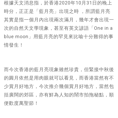
根據天文消息指，於香港2020年10月31日的晚上
時分，正正是「藍月亮」出現之時 ，所謂藍月亮
其實是指一個月內出現兩次滿月，幾年才會出現一
次的自然天文學現象，甚至有英文諺語「One in a
blue moon」用藍月亮的罕見來比喻十分難得的事
情發生！
而今次香港的藍月亮現象雖然珍貴，但緊接中秋後
的圓月依然是用肉眼就可以看見，而香港當然有不
少賞月好地方，今次推介幾個賞月好地方，當然包
括廣闊的郊區，亦有鮮為人知的鬧市拍拖秘點，順
便歡度萬聖節！