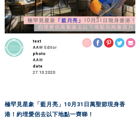
text
AAW Editor
photo
AAW
date
27.10.2020
極罕見星象「藍月亮」10月31日萬聖節現身香
港！
約埋愛侶去以下地點一齊睇！