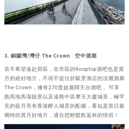
3. 銅鑼灣/灣仔 The Crown 空中酒廊
若不希望遠赴郊區，在市區的Rooptop酒吧也是賞
月的絕好地方，不得不提位於駿景酒店的頂層酒廊
The Crown，擁有270度超廣闊天台酒吧， 可享
跑馬地馬場靚景以及遠眺中區摩天大廈城景，極罕
見的藍月亮有香港醉人城景的配襯，看似是當日最
獨特的賞月好地方，適合想輕鬆飲返杯的情侶！