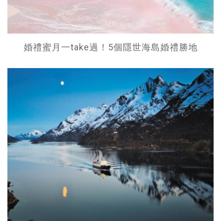
婚禮蜜月一take過！5個隱世海島婚禮勝地