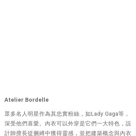
Atelier Bordelle
眾多名人明星作為其忠實粉絲，如Lady Gaga等，
深受他們喜愛。內衣可以外穿是它們一大特色，設
計師擅長從捆縛中獲得靈感，並把建築概念與內衣