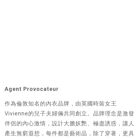
Agent Provocateur
作為倫敦知名的內衣品牌，由英國時裝女王
Vivienne的兒子夫婦倆共同創立。品牌理念是激發
伴侶的內心激情，設計大膽妖艷、極盡誘惑，讓人
產生無窮遐想，每件都是藝術品，除了穿著，更具