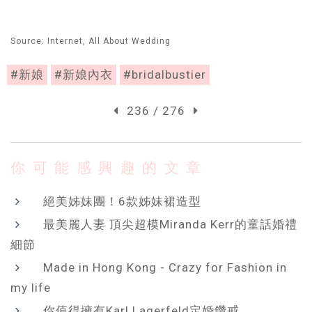
Source: Internet, All About Wedding
#新娘
#新娘內衣
#bridalbustier
236 / 276
你可能感興趣的文章
絕美姊妹團！6款姊妹裙造型
最美麗人妻 頂尖超模Miranda Kerr的童話婚禮
細節
Made in Hong Kong - Crazy for Fashion in
my life
你值得擁有Karl Lagerfeld定婚鑽戒