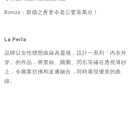
Bonus：新婚之夜更令老公驚喜萬分！
La Perla
品牌以女性體態曲線為靈感，設計一系列「內衣外
穿」的作品，將蕾絲、圓圈、閃石等繡在透視薄紗
上，令圖案彷彿和皮膚融合，同時展現優美的曲
線。