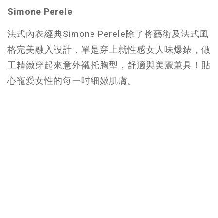
Simone Perele
法式內衣經典Simone Perele除了將藝術及法式風
格完美融入設計，單是穿上就性感女人味爆錶，做
工精緻穿起來意外襯托胸型，舒適與美麗兼具！貼
心寵愛女性的每一吋細嫩肌膚。