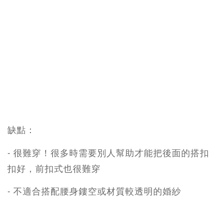
缺點：
- 很難穿！很多時需要別人幫助才能把後面的搭扣
扣好，前扣式也很難穿
- 不適合搭配腰身鏤空或材質較透明的婚紗