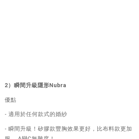
2）瞬間升級隱形Nubra
優點
- 適用於任何款式的婚紗
- 瞬間升級！矽膠款豐胸效果更好，比布料款更加
服。 A變C無難度！