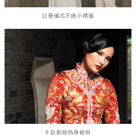
註冊儀式不敗小禮服
6 款新娘熱捧裙褂