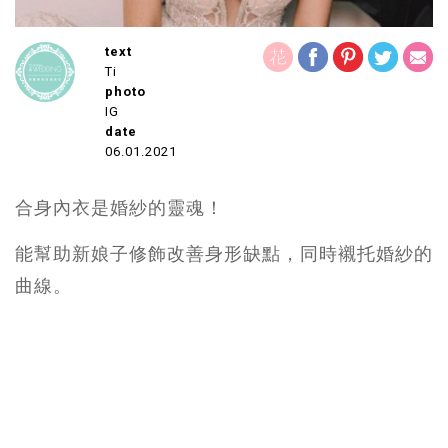
text
Ti
photo
IG
date
06.01.2021
合身內衣是婚紗的靈魂！
能幫助新娘子修飾改善身形缺點，同時襯托婚紗的
曲線。