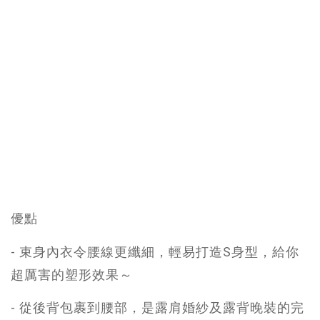
優點
- 束身內衣令腰線更纖細，輕易打造S身型，給你
超厲害的塑形效果～
- 從後背包裹到腰部，是露肩婚紗及露背晚裝的完