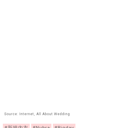
Source: Internet, All About Wedding
#新娘內衣
#Nubra
#Bigday