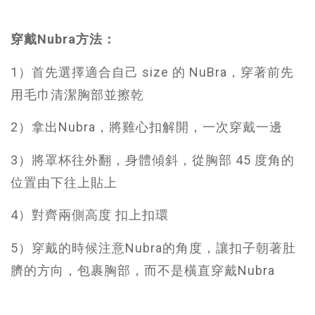
穿戴Nubra方法：
1）首先選擇適合自己 size 的 NuBra，穿著前先
用毛巾清潔胸部並擦乾
2）拿出Nubra，將雞心扣解開，一次穿戴一邊
3）將罩杯往外翻，身體傾斜，從胸部 45 度角的
位置由下往上貼上
4）對齊兩側高度 扣上扣環
5）穿戴的時候注意Nubra的角度，讓扣子朝著肚
臍的方向，包裹胸部，而不是橫直穿戴Nubra