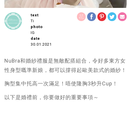
text
Ti
photo
IG
date
30.01.2021
NuBra和婚紗禮服是無敵配搭組合，令好多東方女
性身型嘅準新娘，都可以撐得起歐美款式的婚紗！
胸型集中托高一次滿足！唔使隆胸3秒升Cup！
以下是婚禮前，你要做好的重要事項～