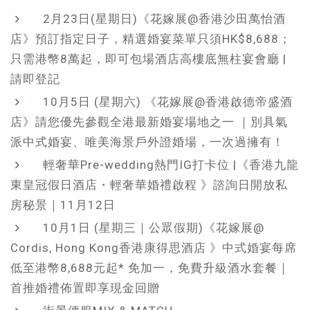
2月23日(星期日)《花嫁展@香港沙田萬怡酒
店》預訂指定日子，精選婚宴菜單只須HK$8,688；
只需港幣8萬起，即可包場酒店高樓底無柱宴會廳 |
請即登記
10月5日 (星期六) 《花嫁展@香港啟德帝盛酒
店》請您優先參觀全港最新婚宴場地之一 ｜別具氣
派中式婚宴、唯美海景戶外證婚場，一次過擁有！
輕奢華Pre-wedding熱門IG打卡位 |《香港九龍
東皇冠假日酒店・輕奢華婚禮啟程 》諮詢日開放私
房秘景｜11月12日
10月1日 (星期三｜公眾假期)《花嫁展@
Cordis, Hong Kong香港康得思酒店 》中式婚宴每席
低至港幣8,688元起* 免加一，免費升級酒水套餐｜
首推婚禮佈置即享現金回贈