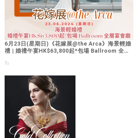
6月23日(星期日)《花嫁展@the Arca》海景輕婚
禮 | 婚禮午宴HK$63,800起*包場 Ballroom 全層
宴會廳｜立即免費登記
Ti