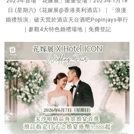
2025年首場「花嫁展」隆重登場！2025年1月18
日 (星期六)《花嫁展@香港美利酒店》｜「浪漫
婚禮預演」破天荒於酒店天台酒吧Popinjays舉行
｜參觀4大特色婚禮場地｜免費登記