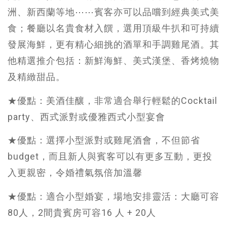
洲、新西蘭等地⋯⋯賓客亦可以品嚐到經典美式美
食；餐廳以名貴食材入饌，選用頂級牛扒和可持續
發展海鮮，更有精心細挑的酒單和手調雞尾酒。其
他精選推介包括：新鮮海鮮、美式漢堡、香烤燒物
及精緻甜品。
★優點：美酒佳釀，非常適合舉行輕鬆的Cocktail
party、西式派對或優雅西式小型宴會
★優點：選擇小型派對或雞尾酒會，不但節省
budget，而且新人與賓客可以有更多互動，更投
入更親密，令婚禮氣氛倍加溫馨
★優點：適合小型婚宴，場地安排靈活：大廳可容
80人，2間貴賓房可容16 人 + 20人