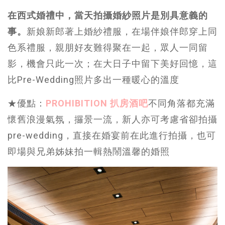
在西式婚禮中，當天拍攝婚紗照片是別具意義的
事。
新娘新郎著上婚紗禮服，在場伴娘伴郎穿上同
色系禮服，親朋好友難得聚在一起，眾人一同留
影，機會只此一次；在大日子中留下美好回憶，這
比Pre-Wedding照片多出一種暖心的溫度
★優點：
PROHIBITION 扒房酒吧
不同角落都充滿
懷舊浪漫氣氛，攞景一流，新人亦可考慮省卻拍攝
pre-wedding，直接在婚宴前在此進行拍攝，也可
即場與兄弟姊妹拍一輯熱鬧溫馨的婚照