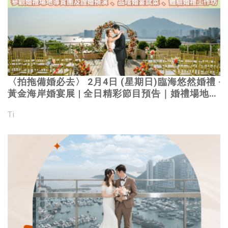
〈拍拖備婚必去〉 2月4日 (星期日)臨海悠然婚禮 ‧
黃金海岸婚宴展 | 全日精彩節目預告｜婚禮場地導
賞團、證婚預演儀式、尊貴中式試菜環節、婚禮手
Ti
作工作坊 | 立即報名 免費參加