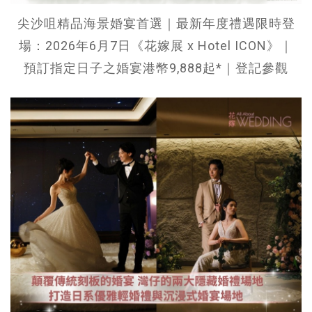
尖沙咀精品海景婚宴首選｜最新年度禮遇限時登
場：2026年6月7日《花嫁展 x Hotel ICON》｜
預訂指定日子之婚宴港幣9,888起*｜登記參觀