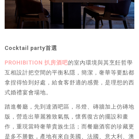
Cocktail party首選
PROHIBITION 扒房酒吧
的室內環境與其烹飪哲學
互相設計把空間的平衡私隱，簡潔，奢華等要點都
拿捏得恰到好處，給食客舒適的感覺，是理想的西
式婚禮宴會場地。
踏進餐廳，先到達酒吧區，吊燈、磚牆加上仿磚地
版，營造出華麗雅致氣氛，懷舊復古的擺設和畫
作，重現當時奢華貴族生活；而餐廳酒窖的珍藏更
是多不勝數，產地有來自美國、法國、意大利、澳