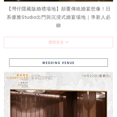
【灣仔隱藏版婚禮場地】顛覆傳統婚宴想像！日
系優雅Studio出門與沉浸式婚宴場地｜準新人必
睇
瀏覽更多
WEDDING VENUE