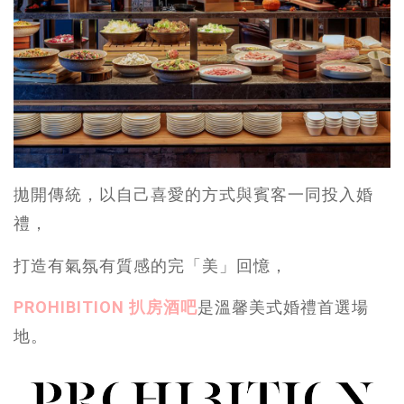
拋開傳統，以自己喜愛的方式與賓客一同投入婚
禮，
打造有氣氛有質感的完「美」回憶，
PROHIBITION 扒房酒吧
是溫馨美式婚禮首選場
地。