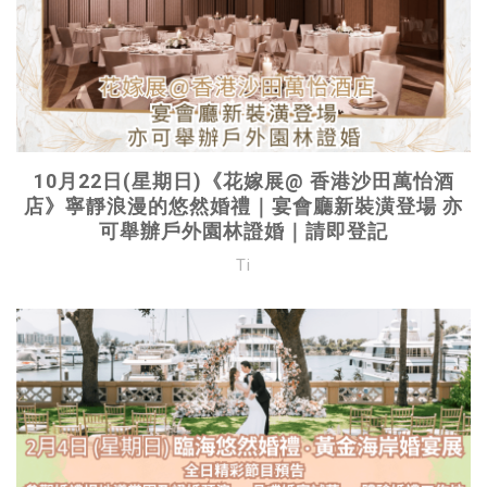
10月22日(星期日)《花嫁展@ 香港沙田萬怡酒
店》寧靜浪漫的悠然婚禮｜宴會廳新裝潢登場 亦
可舉辦戶外園林證婚｜請即登記
Ti