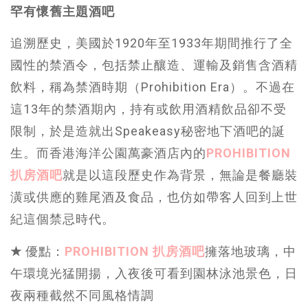
罕有懷舊主題酒吧
追溯歷史，美國於1920年至1933年期間推行了全
國性的禁酒令，包括禁止釀造、運輸及銷售含酒精
飲料，稱為禁酒時期（Prohibition Era）。不過在
這13年的禁酒期內，持有或飲用酒精飲品卻不受
限制，於是造就出Speakeasy秘密地下酒吧的誕
生。而香港海洋公園萬豪酒店內的
PROHIBITION
扒房酒吧
就是以這段歷史作為背景，無論是餐廳裝
潢或供應的雞尾酒及食品，也仿如帶客人回到上世
紀這個禁忌時代。
★
優點：
PROHIBITION 扒房酒吧
擁落地玻璃，中
午環境光猛開揚，入夜後可看到園林泳池景色，日
夜兩種截然不同風格情調