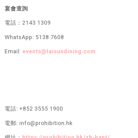
宴會查詢
電話：2143 1309
WhatsApp: 5138 7608
Email:
events@laisundining.com
電話: +852 3555 1900
電郵: info@prohibition.hk
網址：
https://prohibition.hk/zh-hant/