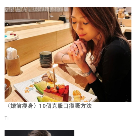
〈婚前瘦身〉10個克服口痕嘅方法
Ti