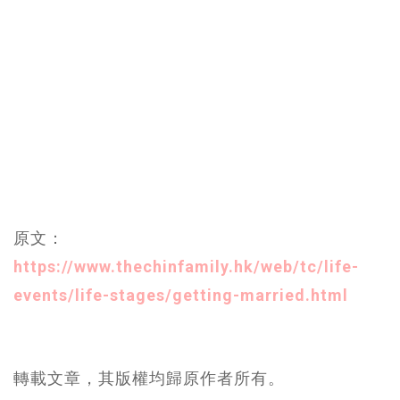
原文：
https://www.thechinfamily.hk/web/tc/life-
events/life-stages/getting-married.html
轉載文章，其版權均歸原作者所有。