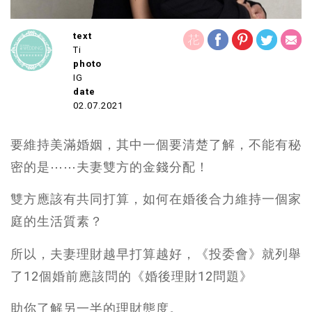
text
Ti
photo
IG
date
02.07.2021
要維持美滿婚姻，其中一個要清楚了解，不能有秘
密的是⋯⋯夫妻雙方的金錢分配！
雙方應該有共同打算，如何在婚後合力維持一個家
庭的生活質素？
所以，夫妻理財越早打算越好，《投委會》就列舉
了12個婚前應該問的《婚後理財12問題》
助你了解另一半的理財態度。