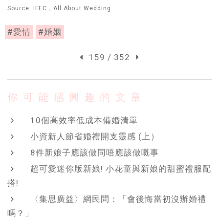
Source: IFEC，All About Wedding
#愛情
#婚姻
159 / 352
你可能感興趣的文章
10個高效率低成本備婚清單
小資新人節省婚禮開支靈感 (上）
8件新娘子應該做同唔應該做嘅事
超可愛迷你版新娘! 小花童與新娘的甜蜜禮服配
搭!
〈集思廣益〉網民問：「會後悔當初沒辦婚禮
嗎？」