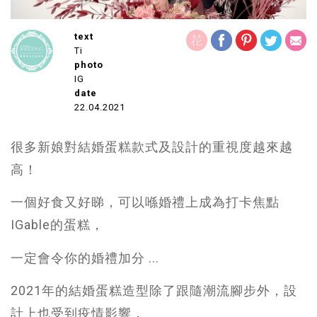
text
Ti
photo
IG
date
22.04.2021
很多新娘對結婚蛋糕款式及設計的重視度越來越
高！
一個好食又好睇，可以喺婚禮上成為打卡焦點
IGable的蛋糕，
一定會令你的婚禮加分 ...
2021年的結婚蛋糕造型除了跟隨潮流腳步外，設
計上也受到疫情影響，