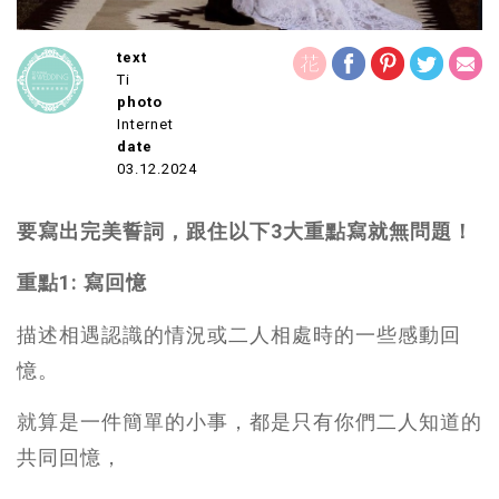
text
Ti
photo
Internet
date
03.12.2024
要寫出完美誓詞，跟住以下3大重點寫就無問題！
重點1: 寫回憶
描述相遇認識的情況或二人相處時的一些感動回
憶。
就算是一件簡單的小事，都是只有你們二人知道的
共同回憶，