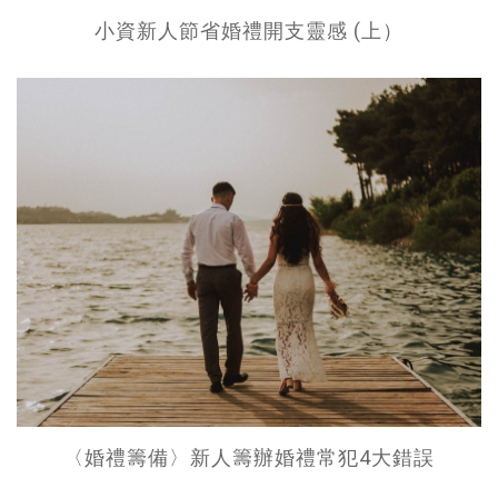
小資新人節省婚禮開支靈感 (上）
〈婚禮籌備〉新人籌辦婚禮常犯4大錯誤