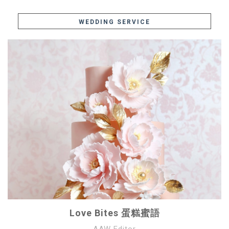
WEDDING SERVICE
Love Bites 蛋糕蜜語