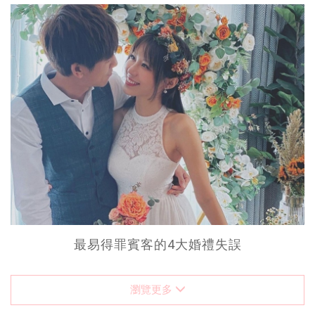
最易得罪賓客的4大婚禮失誤
瀏覽更多