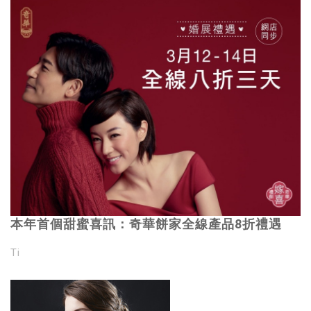
本年首個甜蜜喜訊：奇華餅家全線產品8折禮遇
Ti