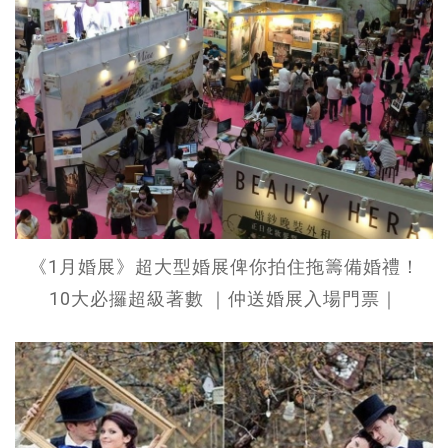
《1月婚展》超大型婚展俾你拍住拖籌備婚禮！
10大必攞超級著數 ｜仲送婚展入場門票｜