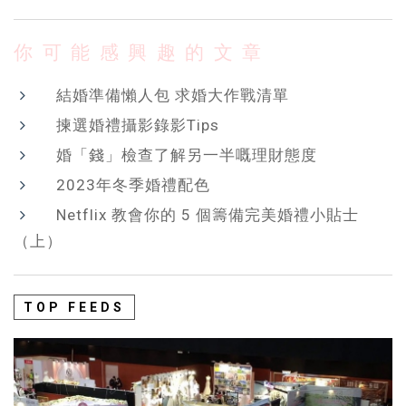
你可能感興趣的文章
結婚準備懶人包 求婚大作戰清單
揀選婚禮攝影錄影Tips
婚「錢」檢查了解另一半嘅理財態度
2023年冬季婚禮配色
Netflix 教會你的 5 個籌備完美婚禮小貼士
（上）
TOP FEEDS