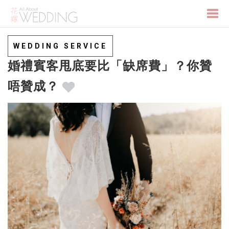
Togg
WEDDING SERVICE
婚禮賓客甩底要比「缺席費」？你贊
navi
唔贊成？