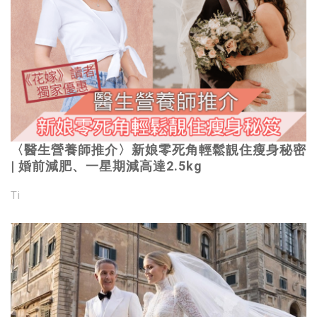
〈醫生營養師推介〉新娘零死角輕鬆靚住瘦身秘密
| 婚前減肥、一星期減高達2.5kg
Ti