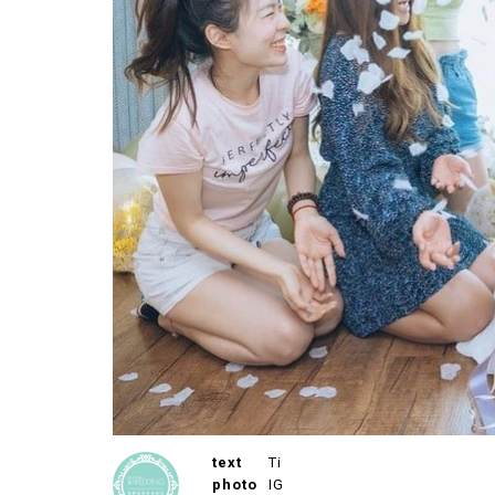
text
Ti
photo
IG