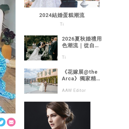
2024結婚蛋糕潮流
Ti
2026夏秋婚禮用
色潮流｜從自然
柔和到大膽對比
Ti
的美學轉變
《花嫁展@the
Arca》獨家精彩
禮遇率先披露 |
AAW Editor
全日食買玩睇 婚
展＋手作市集＋
半自助餐 | 2023
最新婚嫁優惠｜
免費登記