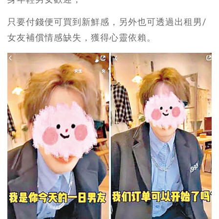
只要付錢便可買到新鮮感，另外也可透過出租男/
女友補償情感缺失，獲得心靈依賴。