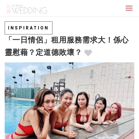
Togg
INSPIRATION
「一日情侶」租用服務需求大！係心
navi
靈慰藉？定道德敗壞？