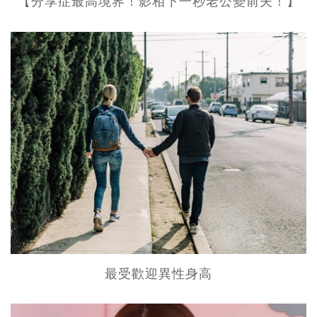
【分享症最高境界！影相下一秒老公變前夫！】
最受歡迎異性身高