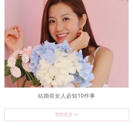
結婚前女人必知10件事
瀏覽更多