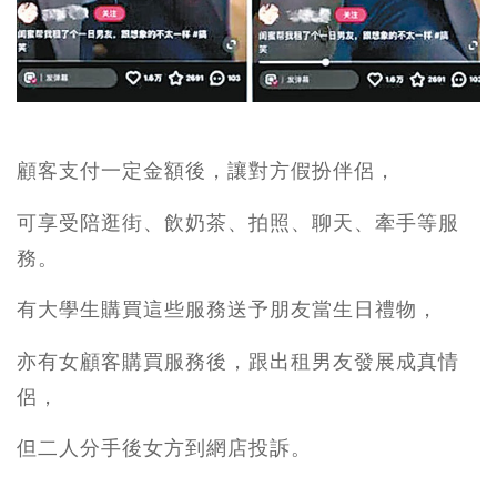
顧客支付一定金額後，讓對方假扮伴侶，
可享受陪逛街、飲奶茶、拍照、聊天、牽手等服
務。
有大學生購買這些服務送予朋友當生日禮物，
亦有女顧客購買服務後，跟出租男友發展成真情
侶，
但二人分手後女方到網店投訴。