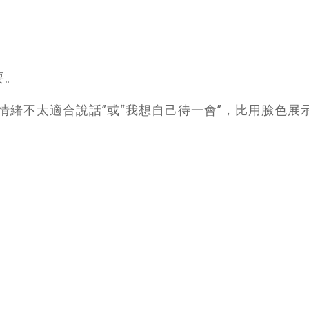
要。
情緒不太適合說話”或“我想自己待一會”，比用臉色展