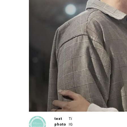
text
Ti
photo
IG