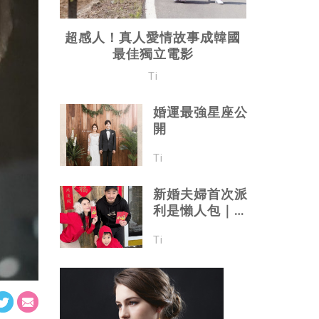
超感人！真人愛情故事成韓國
最佳獨立電影
Ti
婚運最強星座公
開
Ti
新婚夫婦首次派
利是懶人包｜利
是應該點樣派
Ti