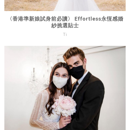
〈香港準新娘試身前必讀〉 Effortless永恆感婚
紗挑選貼士
Ti