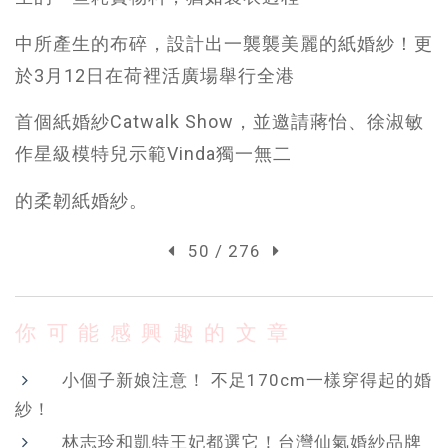
中所產生的布碎，設計出一襲襲美麗的紙婚紗！更
於3月12日在荷裡活廣場舉行全港
首個紙婚紗Catwalk Show，並邀請蔣怡、徐淑敏
作星級模特兒示範Vinda獨一無二
的柔韌紙婚紗。
50 / 276
你可能感興趣的文章
小個子新娘注意！ 不足170cm一樣穿得起的婚
紗！
林志玲和凱特王妃都選它！台灣仙氣婚紗品牌