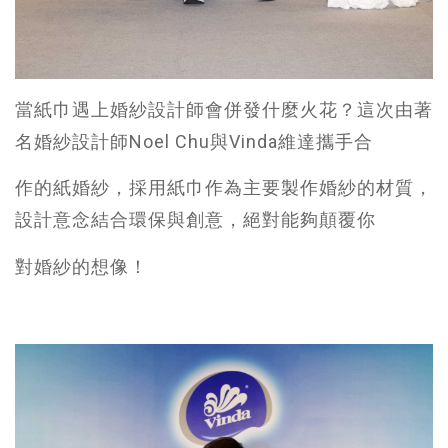
當紙巾遇上婚紗設計師會併發什麼火花？這次由著
名婚紗設計師Noel Chu與Vinda維達攜手合
作的紙婚紗，採用紙巾作為主要製作婚紗的材質，
設計意念結合環保與創意，絕對能夠顛覆你
對婚紗的想像！