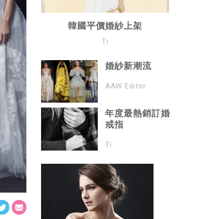
韓國平價婚紗上架
Ti
婚紗新潮流
AAW Editor
年度最熱銷訂婚
戒指
Ti