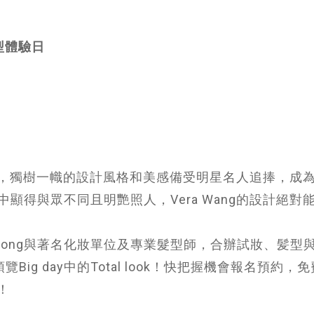
娘造型體驗日
ang，獨樹一幟的設計風格和美感備受明星名人追捧，成
顯得與眾不同且明艷照人，Vera Wang的設計絕對
Hong Kong與著名化妝單位及專業髮型師，合辦試妝、髪型
ig day中的Total look！快把握機會報名預約，
！