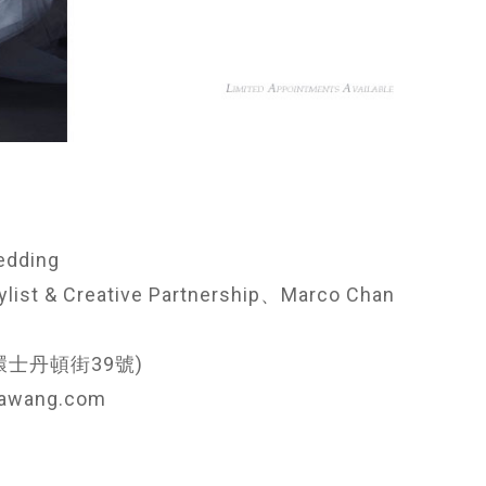
dding
ist & Creative Partnership、Marco Chan
 (中環士丹頓街39號)
rawang.com