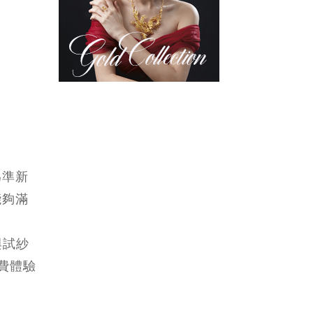
為準新
能夠滿
與試紗
免費體驗