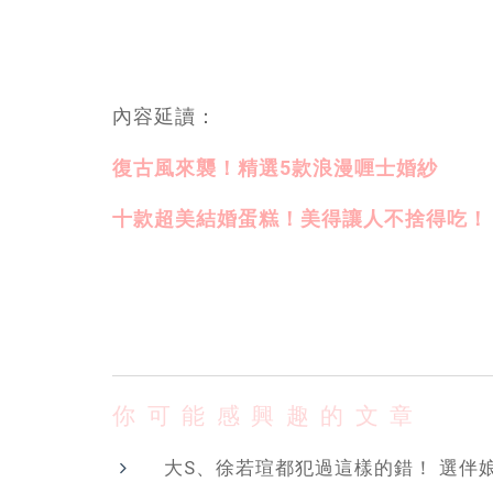
內容延讀：
復古風來襲！精選5款浪漫喱士婚紗
十款超美結婚蛋糕！美得讓人不捨得吃！
你可能感興趣的文章
大S、徐若瑄都犯過這樣的錯！ 選伴