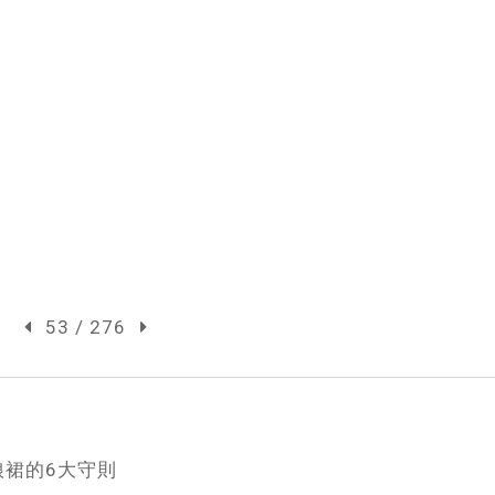
53 / 276
娘裙的6大守則