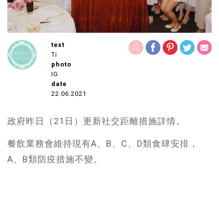
text
Ti
photo
IG
date
22.06.2021
政府昨日（21日）更新社交距離措施詳情。
餐飲業務會維持現有A、B、C、D類食肆安排，
A、B類防疫措施不變。