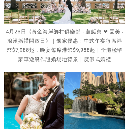
4月23日《黃金海岸鄉村俱樂部 ‧ 遊艇會 ❤ 園美 ‧
浪漫婚禮開放日》｜獨家優惠：中式午宴每席港
幣$7,988起，晚宴每席港幣$9,988起｜全港極罕
豪華遊艇作證婚場地背景｜度假式婚禮