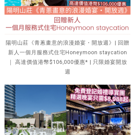
陽明山莊《青蔥畫意的浪漫婚宴・開放週》| 回贈
新人一個月服務式住宅Honeymoon staycation
｜ 高達價值港幣$106,000優惠* | 只限婚宴開放
週