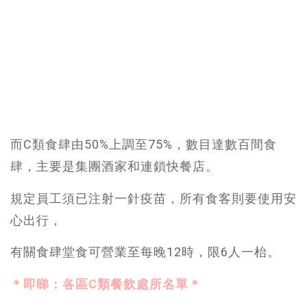
而C類食肆由50%上調至75%，數目達數百間食
肆，主要是集團酒家和連鎖快餐店。
規定員工須已注射一針疫苗，所有食客則要使用安
心出行，
有關食肆堂食可營業至每晚12時，限6人一枱。
＊即睇：各區C類餐飲處所名單＊