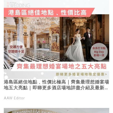
港島區絕佳地點﹑性價比極高｜齊集最理想婚宴場
地五大亮點｜即睇更多酒店場地詳盡介紹及最新婚
席套餐優惠！
AAW Editor