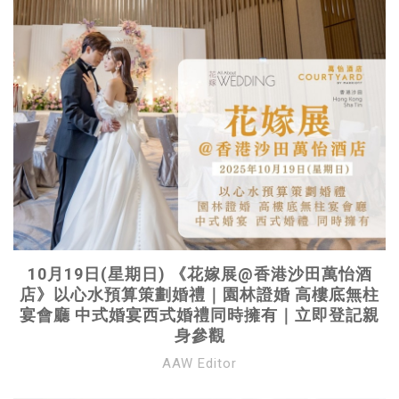
10月19日(星期日) 《花嫁展@香港沙田萬怡酒
店》以心水預算策劃婚禮｜園林證婚 高樓底無柱
宴會廳 中式婚宴西式婚禮同時擁有｜立即登記親
身參觀
AAW Editor