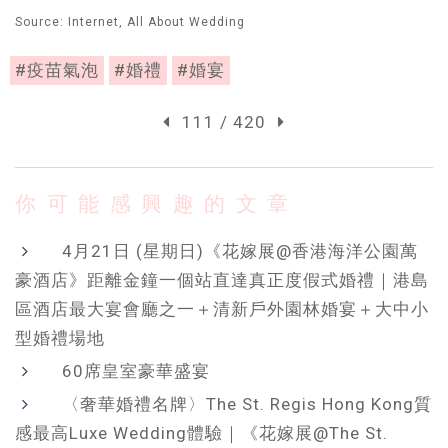
Source: Internet, All About Wedding
#疫苗氣泡
#婚禮
#婚宴
111 / 420
你可能感興趣的文章
4月21日 (星期日)《花嫁展@香港海洋公園萬
豪酒店》距離金鐘一個站直達真正度假式婚禮｜港島
區酒店最大宴會廳之一＋清新戶外園林婚宴＋大中小
型婚禮場地
60席皇室豪華盛宴
〈奢華婚禮名牌〉The St. Regis Hong Kong質
感最高Luxe Wedding體驗｜《花嫁展@The St.