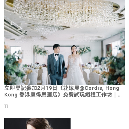
立即登記參加2月19日《花嫁展@Cordis, Hong
Kong 香港康得思酒店》免費試玩婚禮工作坊｜米
芝蓮晚宴每席低至HK$11,388｜全城最新婚嫁資
Ti
訊