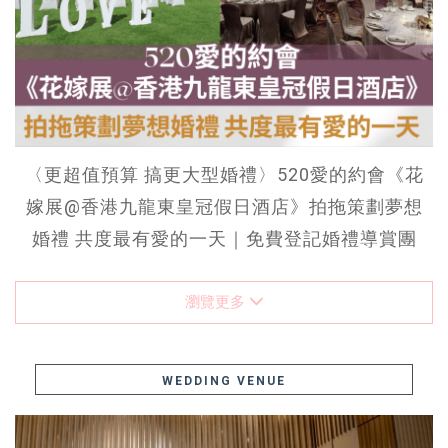
〈更超值預算 搞更大型婚禮〉520愛的約會《花
嫁展@香港九龍東皇冠假日酒店》拍拖策劃夢想
婚禮 共度最有愛的一天｜免費登記婚禮導賞團
瀏覽更多
WEDDING VENUE