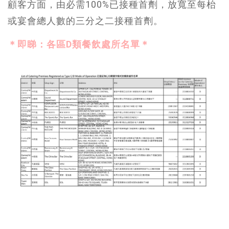
顧客方面，由必需100%已接種首劑，放寬至每枱
或宴會總人數的三分之二接種首劑。
＊即睇：各區D類餐飲處所名單＊