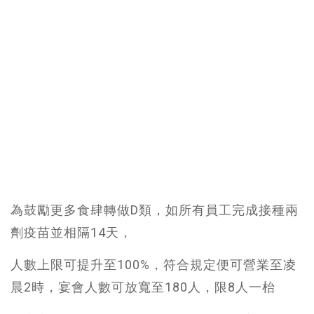
為鼓勵更多食肆轉做D類，如所有員工完成接種兩
劑疫苗並相隔14天，
人數上限可提升至100%，符合規定便可營業至凌
晨2時，宴會人數可放寬至180人，限8人一枱