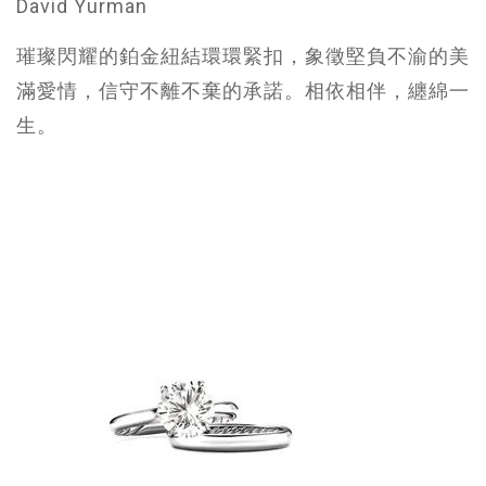
David Yurman
璀璨閃耀的鉑金紐結環環緊扣，象徵堅負不渝的美
滿愛情，信守不離不棄的承諾。相依相伴，纏綿一
生。