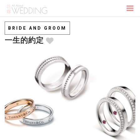
Togg
BRIDE AND GROOM
一生的約定
navi