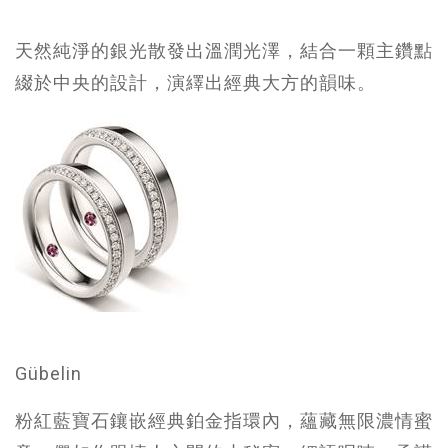
天然純淨的銀光散發出溫潤光澤，結合一顆主鑽點
綴於中央的設計，演繹出經典大方的韻味。
Gübelin
粉紅藍寶石鑲嵌經典鉑金指環內，蘊藏無限濃情蜜