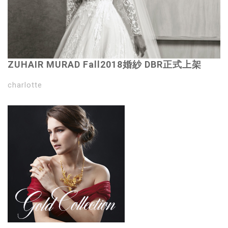
ZUHAIR MURAD Fall2018婚紗 DBR正式上架
charlotte