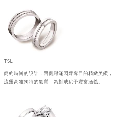
TSL
簡約時尚的設計，兩側綴滿閃爍奪目的精緻美鑽，
流露高雅獨特的氣質，為對戒賦予豐富涵義。