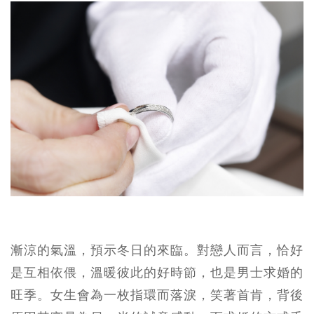
漸涼的氣溫，預示冬日的來臨。對戀人而言，恰好
是互相依偎，溫暖彼此的好時節，也是男士求婚的
旺季。女生會為一枚指環而落淚，笑著首肯，背後