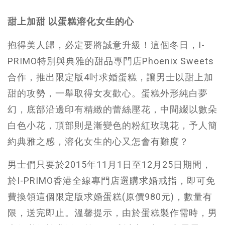
甜上加甜 以蛋糕溶化女生的心
抱得美人歸，必定要將誠意升級！這個冬日，I-
PRIMO特別與典雅的甜品專門店Phoenix Sweets
合作，推出限定版4吋求婚蛋糕，讓男士以甜上加
甜的攻勢，一舉取得女友歡心。蛋糕外形純白夢
幻，底部沿邊印有精緻的蕾絲壓花，中間綴以數朵
白色小花，頂部則是漸變色的粉紅玫瑰花，予人簡
約典雅之感，溶化女生的心又怎會有難度？
男士們只要於2015年11月1日至12月25日期間，
於I-PRIMO香港全線專門店選購求婚戒指，即可免
費換領這個限定版求婚蛋糕(原價980元)，數量有
限，送完即止。溫馨提示，由於蛋糕製作需時，男