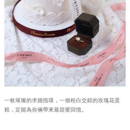
一枚璀璨的求婚指環，一個粉白交錯的玫瑰花蛋
糕，定能為你倆帶來最甜蜜回憶。