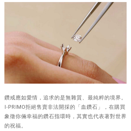
鑽戒應如愛情，追求的是無雜質、最純粹的境界。
I-PRIMO拒絕售賣非法開採的「血鑽石」，在購買
象徵你倆幸福的鑽石指環時，其實也代表著對世界
的祝福。