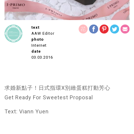
text
AAW Editor
photo
Internet
date
03.03.2016
求婚新點子！日式指環X別緻蛋糕打動芳心
Get Ready For Sweetest Proposal
Text: Viann Yuen