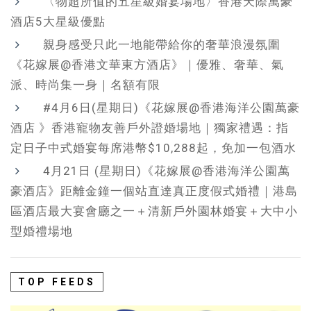
〈物超所值的五星級婚宴場地〉香港天際萬豪
酒店5大星級優點
親身感受只此一地能帶給你的奢華浪漫氛圍
《花嫁展@香港文華東方酒店》｜優雅、奢華、氣
派、時尚集一身｜名額有限
#4月6日(星期日)《花嫁展@香港海洋公園萬豪
酒店 》香港寵物友善戶外證婚場地｜獨家禮遇：指
定日子中式婚宴每席港幣$10,288起，免加一包酒水
4月21日 (星期日)《花嫁展@香港海洋公園萬
豪酒店》距離金鐘一個站直達真正度假式婚禮｜港島
區酒店最大宴會廳之一＋清新戶外園林婚宴＋大中小
型婚禮場地
TOP FEEDS