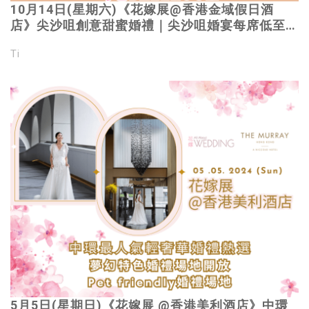
10月14日(星期六)《花嫁展@香港金域假日酒
店》尖沙咀創意甜蜜婚禮｜尖沙咀婚宴每席低至港
幣$9,499起* ｜訂2024年指定日子婚宴滿15席可
Ti
包ballroom*｜親臨Merryme攤位可獲主題
lollipop｜立即登記
5月5日(星期日)《花嫁展 @香港美利酒店》中環