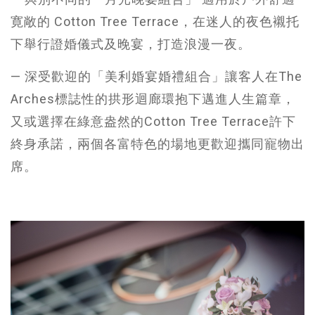
寛敞的 Cotton Tree Terrace，在迷人的夜色襯托
下舉行證婚儀式及晚宴，打造浪漫一夜。
— 深受歡迎的「美利婚宴婚禮組合」讓客人在The
Arches標誌性的拱形迴廊環抱下邁進人生篇章，
又或選擇在綠意盎然的Cotton Tree Terrace許下
終身承諾，兩個各富特色的場地更歡迎攜同寵物出
席。