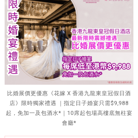
比婚展價更優惠《花嫁 X 香港九龍東皇冠假日酒
店》限時獨家禮遇 ｜指定日子婚宴只需$9,988
起，免加一及包酒水*｜10席起包場高樓底無柱宴
會廳*