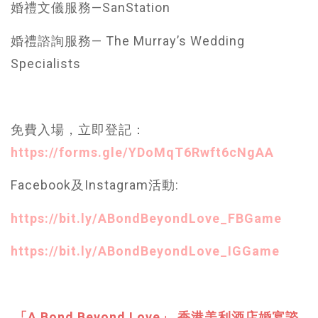
婚禮文儀服務—SanStation
婚禮諮詢服務— The Murray’s Wedding
Specialists
免費入場，立即登記：
https://forms.gle/YDoMqT6Rwft6cNgAA
Facebook及Instagram活動:
https://bit.ly/ABondBeyondLove_FBGame
https://bit.ly/ABondBeyondLove_IGGame
「A Bond Beyond Love」 香港美利酒店婚宴諮