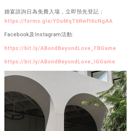
婚宴諮詢日為免費入場，立即預先登記：
https://forms.gle/YDoMqT6Rwft6cNgAA
Facebook及Instagram活動:
https://bit.ly/ABondBeyondLove_FBGame
https://bit.ly/ABondBeyondLove_IGGame