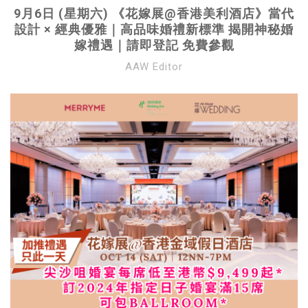
9月6日 (星期六) 《花嫁展@香港美利酒店》當代
設計 × 經典優雅｜高品味婚禮新標準 揭開神秘婚
嫁禮遇｜請即登記 免費參觀
AAW Editor