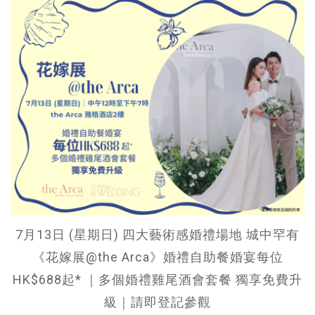
7月13日 (星期日) 四大藝術感婚禮場地 城中罕有
《花嫁展@the Arca》婚禮自助餐婚宴每位
HK$688起* ｜多個婚禮雞尾酒會套餐 獨享免費升
級｜請即登記參觀