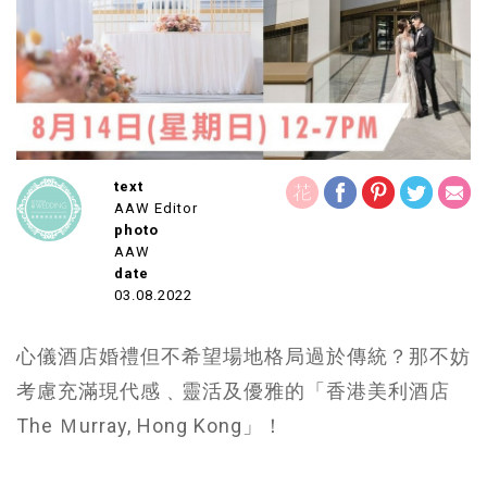
text
AAW Editor
photo
AAW
date
03.08.2022
心儀酒店婚禮但不希望場地格局過於傳統？那不妨
考慮充滿現代感﹑靈活及優雅的「香港美利酒店
The Ｍurray, Hong Kong」！