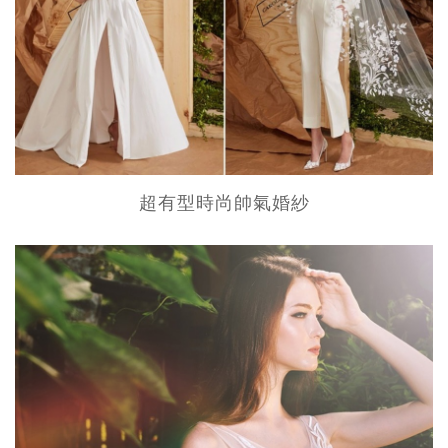
超有型時尚帥氣婚紗