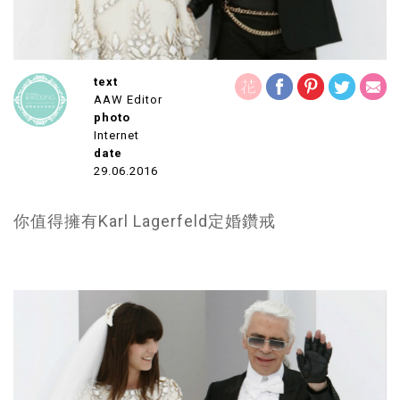
text
AAW Editor
photo
Internet
date
29.06.2016
你值得擁有Karl Lagerfeld定婚鑽戒