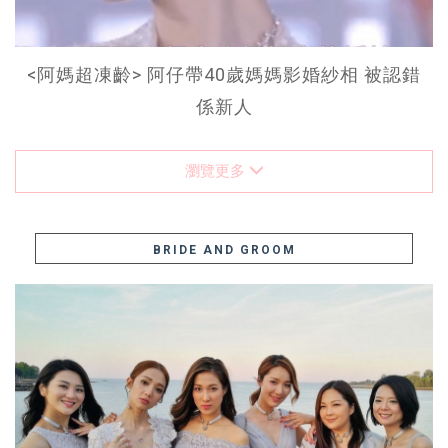
<阿媽超凍齡> 阿仔帶40歲媽媽影婚紗相 被認錯
係新人
瀏覽更多
BRIDE AND GROOM