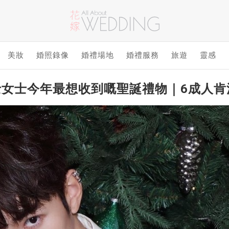
美妝
婚照錄像
婚禮場地
婚禮服務
旅遊
靈感
士女士今年最想收到嘅聖誕禮物｜6成人