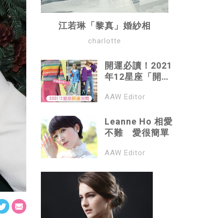
江若琳「黎真」婚紗相
charlotte
開運必讀！2021
年12星座「開運
色及穿搭指南」
AAW Editor
幸運指數UP！
Leanne Ho 相愛
不難 愛很簡單
AAW Editor