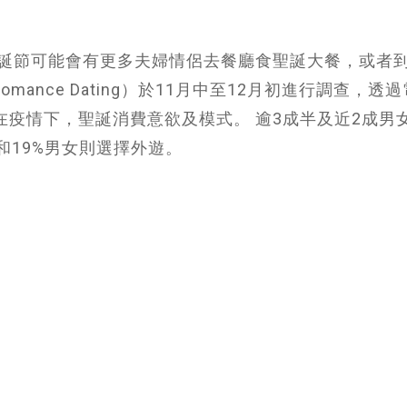
誕節可能會有更多夫婦情侶去餐廳食聖誕大餐，或者
ance Dating）於11月中至12月初進行調查，透
在疫情下，聖誕消費意欲及模式。 逾3成半及近2成男
和19%男女則選擇外遊。