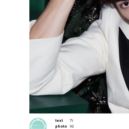
text
Ti
photo
IG