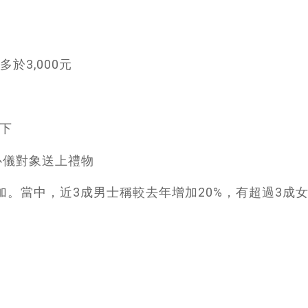
於3,000元
以下
向心儀對象送上禮物
增加。當中，近3成男士稱較去年增加20%，有超過3成