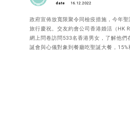
date
16.12.2022
政府宣佈放寬限聚令同檢疫措施，今年聖
旅行慶祝。交友約會公司香港婚活（HK Rom
網上問卷訪問533名香港男女，了解他們
誕會與心儀對象到餐廳吃聖誕大餐，15%