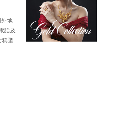
到外地
過電話及
女稱聖