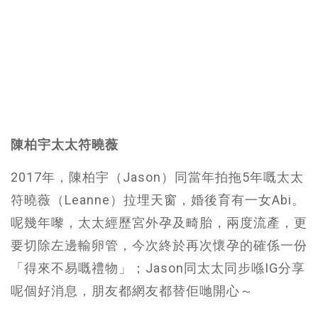
陳柏宇太太符曉薇
2017年，陳柏宇（Jason）同當年拍拖5年嘅太太
符曉薇（Leanne）拉埋天窗，婚後育有一女Abi。
呢幾年嚟，太太經歷宮外孕及畸胎，兩度流產，更
要切除左邊輸卵管，今次終於再次懷孕的確係一份
「得來不易嘅禮物」；Jason同太太同步喺IG分享
呢個好消息，朋友都網友都替佢哋開心～