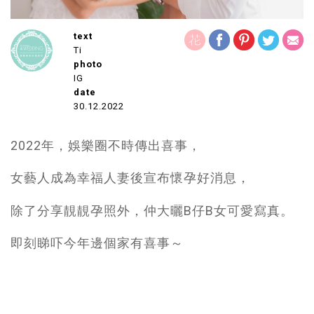
text
Ti
photo
IG
date
30.12.2022
2022年，娛樂圈不時傳出喜事，
女藝人成為幸福人妻後宣布懷孕好消息，
除了分享靚靚孕照外，仲大曬B仔B女可愛寫真。
即刻睇吓今年邊個家有喜事～