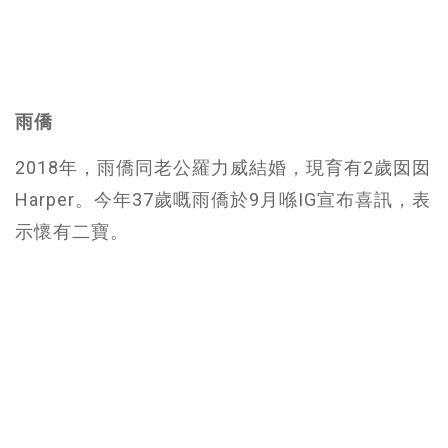
雨僑
2018年，雨僑同老公羅力威結婚，現育有2歲囡囡
Harper。今年37歲嘅雨僑於9月喺IG宣布喜訊，表
示懷有二寶。