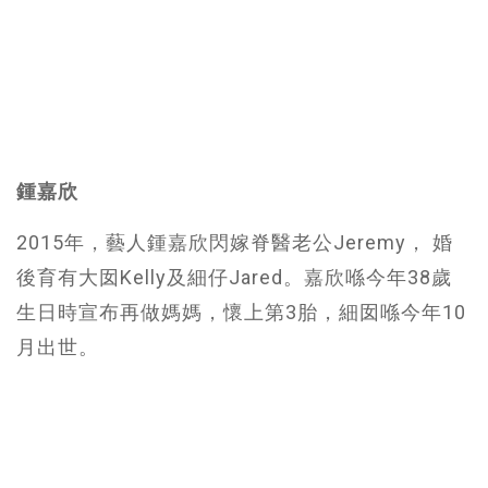
鍾嘉欣
2015年，藝人鍾嘉欣閃嫁脊醫老公Jeremy， 婚
後育有大囡Kelly及細仔Jared。嘉欣喺今年38歲
生日時宣布再做媽媽，懷上第3胎，細囡喺今年10
月出世。