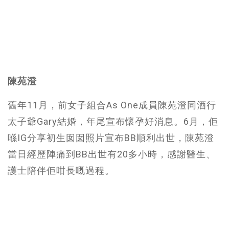
陳苑澄
舊年11月，前女子組合As One成員陳苑澄同酒行
太子爺Gary結婚，年尾宣布懷孕好消息。6月，佢
喺IG分享初生囡囡照片宣布BB順利出世，陳苑澄
當日經歷陣痛到BB出世有20多小時，感謝醫生、
護士陪伴佢咁長嘅過程。