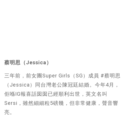
蔡明思（Jessica）
三年前，前女團Super Girls（SG）成員 #蔡明思
（Jessica）同台灣老公陳冠廷結婚。今年4月，
佢喺IG報喜話囡囡已經順利出世，英文名叫
Sersi，雖然細細粒5磅幾，但非常健康，聲音響
亮。