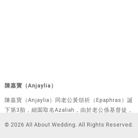
陳嘉寶（Anjaylia）
陳嘉寶（Anjaylia）同老公黃頌祈（Epaphras）誕
下第3胎，細囡取名Azaliah，由於老公係基督徒，
所以佢話個名係從聖經中搵出嚟。Anjaylia嘅預產
© 2026 All About Wedding. All Rights Reserved.
期本來喺去年年尾，但B女留到今個月初先出世，