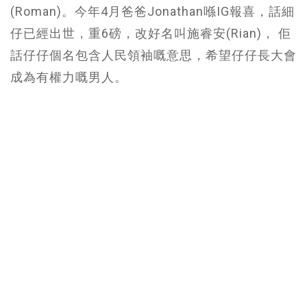
(Roman)。今年4月爸爸Jonathan喺IG報喜，話細
仔已經出世，重6磅，改好名叫施睿安(Rian)， 佢
話仔仔個名包含人民領袖嘅意思，希望仔仔長大會
成為有權力嘅男人。