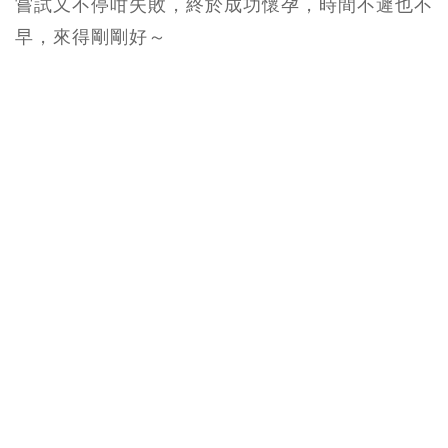
嘗試又不停咁失敗，終於成功懷孕，時間不遲也不
早，來得剛剛好～