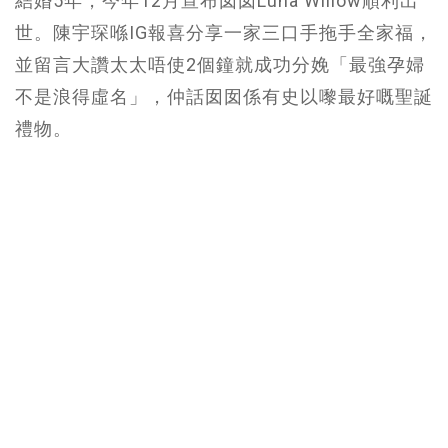
結婚5年，今年12月宣布囡囡Luna Willow順利出
世。陳宇琛喺IG報喜分享一家三口手拖手全家福，
並留言大讚太太唔使2個鐘就成功分娩「最強孕婦
不是浪得虛名」，仲話囡囡係有史以嚟最好嘅聖誕
禮物。