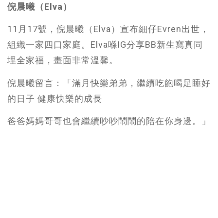
倪晨曦（Elva）
11月17號，倪晨曦（Elva）宣布細仔Evren出世，
組織一家四口家庭。Elva喺IG分享BB新生寫真同
埋全家福，畫面非常溫馨。
倪晨曦留言：「滿月快樂弟弟，繼續吃飽喝足睡好
的日子 健康快樂的成長
爸爸媽媽哥哥也會繼續吵吵鬧鬧的陪在你身邊。」