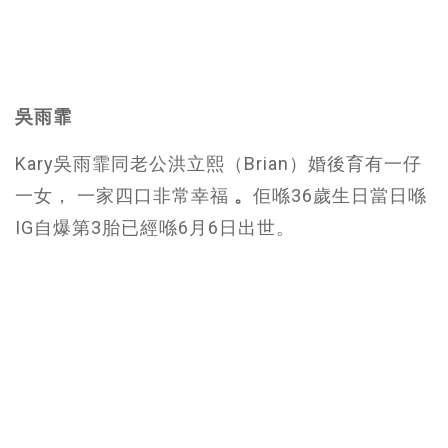
吳雨霏
Kary吳雨霏同老公洪立熙（Brian）婚後育有一仔
一女， 一家四口非常幸福
。
佢喺36歲生日當日喺
IG自爆第3胎已經喺6月6日出世。