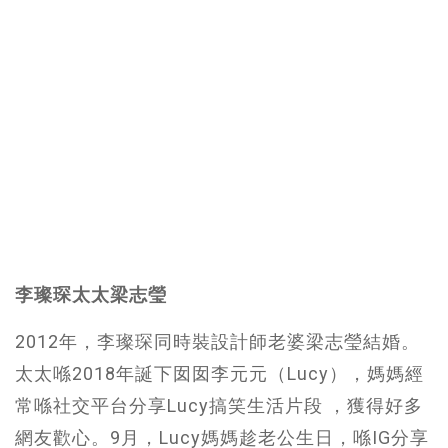
李璨琛太太梁志瑩
2012年，李璨琛同時裝設計師老婆梁志瑩結婚。
太太喺2018年誕下囡囡李元元（Lucy），媽媽經
常喺社交平台分享Lucy搞笑生活片段 ，獲得好多
網友歡心。9月，Lucy媽媽趁老公生日，喺IG分享