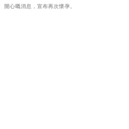
開心嘅消息，宣布再次懷孕。