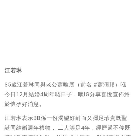
江若琳
35歲江若琳同與老公蕭唯展（前名 #蕭潤邦）喺
今日12月結婚4周年嘅日子，喺IG分享喜悅宣佈終
於懷孕好消息。
江若琳表示BB係一份渴望好耐而又彌足珍貴既聖
誕同結婚週年禮物， 二人等足4年，經歷過不停既