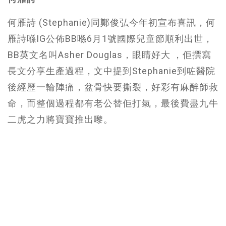
何雁詩 (Stephanie)同鄭俊弘今年初宣布喜訊，何
雁詩喺IG公佈BB喺6月1號國際兒童節順利出世，
BB英文名叫Asher Douglas，眼睛好大 ，佢撰寫
長文分享生產過程，文中提到Stephanie到咗醫院
後經歷一輪陣痛，盆骨快要撕裂，好彩有麻醉師救
命，而整個過程都有老公替佢打氣，最後費盡九牛
二虎之力將寶寶推出嚟。