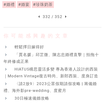
#婚禮
#婚宴
#珍珠奶茶
332 / 352
你可能感興趣的文章
輕鬆擇日嫁得好
「賈名媛」邱芷微、陳志忠婚禮直擊｜拍拖十
年終修成正果
HIATUS構思靈活多變 專為香港人設計的西裝
｜Modern Vintage復古時尚、新郎西裝、度身訂造
〈請2放9〉2023公眾假期請假攻略 | 籌備婚
禮、海外影pre-wedding、度蜜月
30日極速備婚攻略