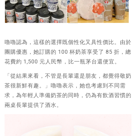
嚕嚕認為，這樣的選擇既個性化又具性價比。由於
團購優惠，她訂購的 100 杯奶茶享受了 85 折，總
花費約 1,500 元人民幣，比一瓶茅台還便宜。
「從結果來看，不管是長輩還是朋友，都覺得敬奶
茶很新鮮有趣。」嚕嚕表示，她也考慮到不同需
求，為年輕人準備奶茶的同時，仍為有飲酒習慣的
兩桌長輩提供了酒水。