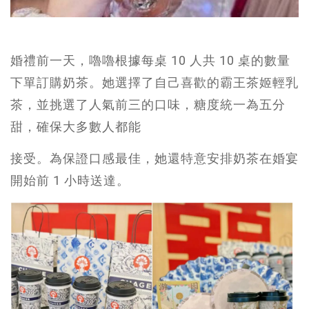
婚禮前一天，嚕嚕根據每桌 10 人共 10 桌的數量
下單訂購奶茶。她選擇了自己喜歡的霸王茶姬輕乳
茶，並挑選了人氣前三的口味，糖度統一為五分
甜，確保大多數人都能
接受。為保證口感最佳，她還特意安排奶茶在婚宴
開始前 1 小時送達。