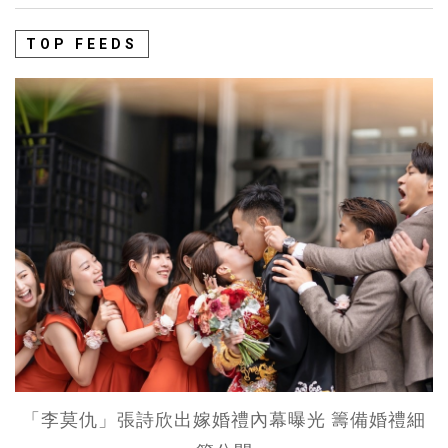
TOP FEEDS
「李莫仇」張詩欣出嫁婚禮內幕曝光 籌備婚禮細