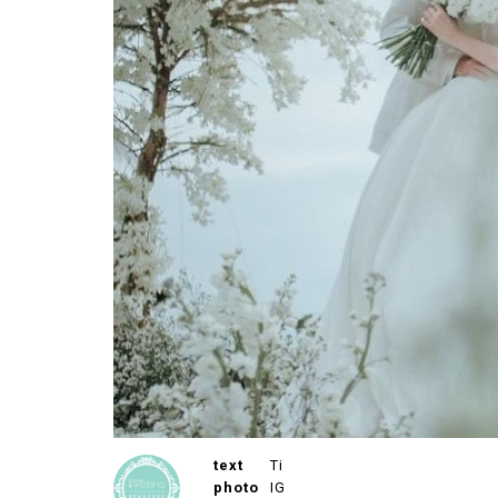
text
Ti
photo
IG