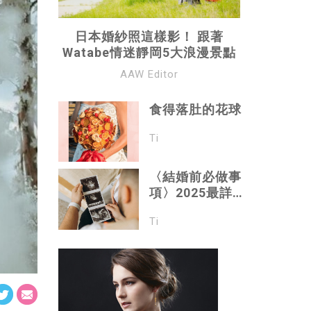
日本婚紗照這樣影！ 跟著
Watabe情迷靜岡5大浪漫景點
AAW Editor
食得落肚的花球
Ti
〈結婚前必做事
項〉2025最詳細
婚前身體檢查項
Ti
目一覽 ｜各大婚
展中極受準新人
歡迎「金鑽婚前
檢查計劃」只需
HKD$6888，包
括6種癌症指數、