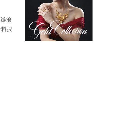
最全面大腸癌篩
檢及胃部幽門螺
旋菌檢查 | 為忙
舉辦浪
於備婚準新人提
資料搜
供上門抽血服務