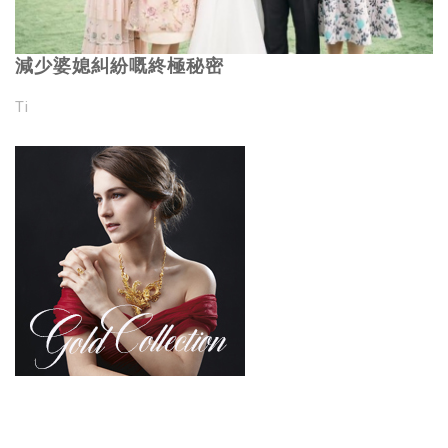
減少婆媳糾紛嘅終極秘密
Ti