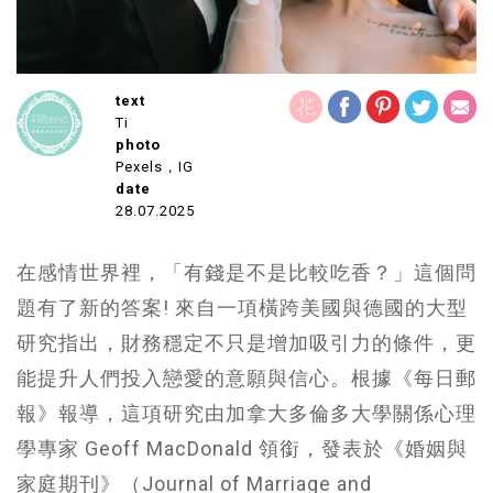
text
Ti
photo
Pexels，IG
date
28.07.2025
在感情世界裡，「有錢是不是比較吃香？」這個問
題有了新的答案! 來自一項橫跨美國與德國的大型
研究指出，財務穩定不只是增加吸引力的條件，更
能提升人們投入戀愛的意願與信心。根據《每日郵
報》報導，這項研究由加拿大多倫多大學關係心理
學專家 Geoff MacDonald 領銜，發表於《婚姻與
家庭期刊》（Journal of Marriage and