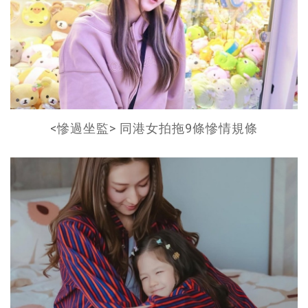
<慘過坐監> 同港女拍拖9條慘情規條