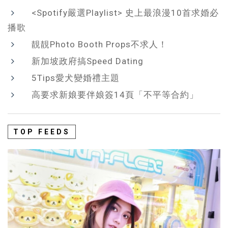
<Spotify嚴選Playlist> 史上最浪漫10首求婚必
播歌
靚靚Photo Booth Props不求人！
新加坡政府搞Speed Dating
5Tips愛犬變婚禮主題
高要求新娘要伴娘簽14頁「不平等合約」
TOP FEEDS