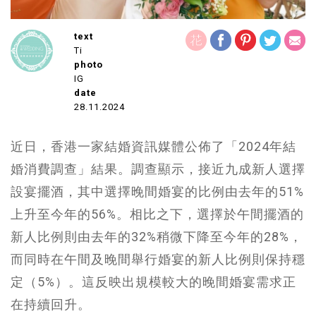
text
Ti
photo
IG
date
28.11.2024
近日，香港一家結婚資訊媒體公佈了「2024年結
婚消費調查」結果。調查顯示，接近九成新人選擇
設宴擺酒，其中選擇晚間婚宴的比例由去年的51%
上升至今年的56%。相比之下，選擇於午間擺酒的
新人比例則由去年的32%稍微下降至今年的28%，
而同時在午間及晚間舉行婚宴的新人比例則保持穩
定（5%）。這反映出規模較大的晚間婚宴需求正
在持續回升。