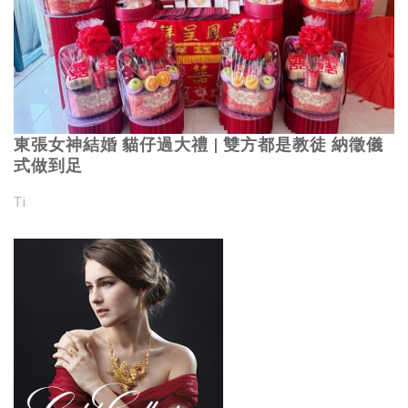
東張女神結婚 貓仔過大禮 | 雙方都是教徒 納徵儀
式做到足
Ti