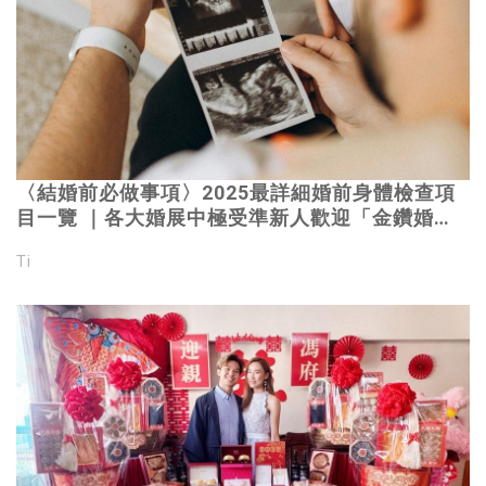
〈結婚前必做事項〉2025最詳細婚前身體檢查項
目一覽 ｜各大婚展中極受準新人歡迎「金鑽婚前
檢查計劃」只需HKD$6888，包括6種癌症指數、
Ti
最全面大腸癌篩檢及胃部幽門螺旋菌檢查 | 為忙於
備婚準新人提供上門抽血服務