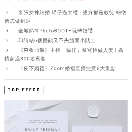
東張女神結婚 貓仔過大禮 | 雙方都是教徒 納徵
儀式做到足
全城熱捧PhotoBOOTH玩轉婚禮
印請帖6個慳錢又不失體面小貼士
《東張西望》主持「貓仔」黎寬怡做人妻 | 婚
禮超過300名賓客
〈疫下婚禮〉Zoom婚禮直播注意6大重點
TOP FEEDS