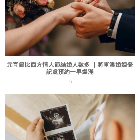
元宵節比西方情人節結婚人數多 ｜將軍澳婚姻登
記處預約一早爆滿
Ti