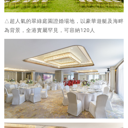
△超人氣的翠綠庭園證婚場地，以豪華遊艇及海畔
為背景，全港實屬罕見，可容納120人