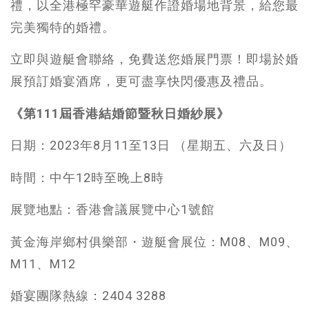
禮，以全港極罕豪華遊艇作證婚場地背景，給您最
完美獨特的婚禮。
立即與遊艇會聯絡，免費送您婚展門票！即場於婚
展預訂婚宴酒席，更可盡享快閃優惠及禮品。
《第111屆香港結婚節暨秋日婚紗展》
日期：2023年8月11至13日 （星期五、六及日）
時間：中午12時至晚上8時
展覽地點：香港會議展覽中心1號館
黃金海岸鄉村俱樂部・遊艇會展位：M08、M09、
M11、M12
婚宴團隊熱線：2404 3288