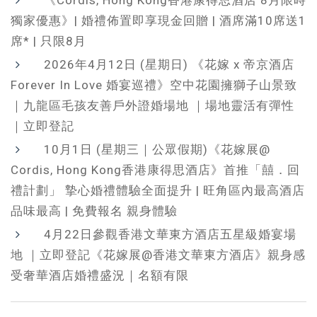
《Cordis, Hong Kong香港康得思酒店 8月限時
獨家優惠》| 婚禮佈置即享現金回贈 | 酒席滿10席送1
席* | 只限8月
2026年4月12日 (星期日) 《花嫁 x 帝京酒店
Forever In Love 婚宴巡禮》空中花園擁獅子山景致
｜九龍區毛孩友善戶外證婚場地 ｜場地靈活有彈性
｜立即登記
10月1日 (星期三｜公眾假期)《花嫁展@
Cordis, Hong Kong香港康得思酒店》首推「囍．回
禮計劃」 摯心婚禮體驗全面提升 | 旺角區內最高酒店
品味最高 | 免費報名 親身體驗
4月22日參觀香港文華東方酒店五星級婚宴場
地 ｜立即登記《花嫁展@香港文華東方酒店》親身感
受奢華酒店婚禮盛況｜名額有限