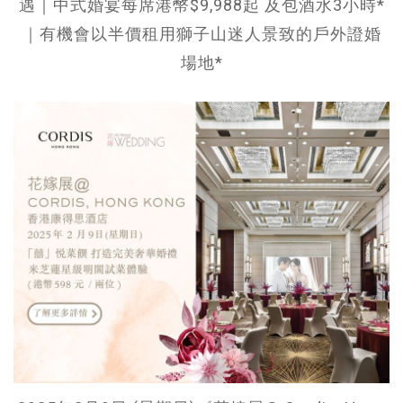
遇｜中式婚宴每席港幣$9,988起 及包酒水3小時*
｜有機會以半價租用獅子山迷人景致的戶外證婚
場地*