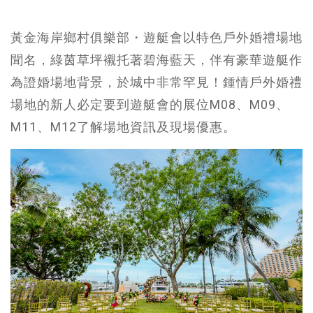
黃金海岸鄉村俱樂部・遊艇會以特色戶外婚禮場地
聞名，綠茵草坪襯托著碧海藍天，伴有豪華遊艇作
為證婚場地背景，於城中非常罕見！鍾情戶外婚禮
場地的新人必定要到遊艇會的展位M08、M09、
M11、M12了解場地資訊及現場優惠。