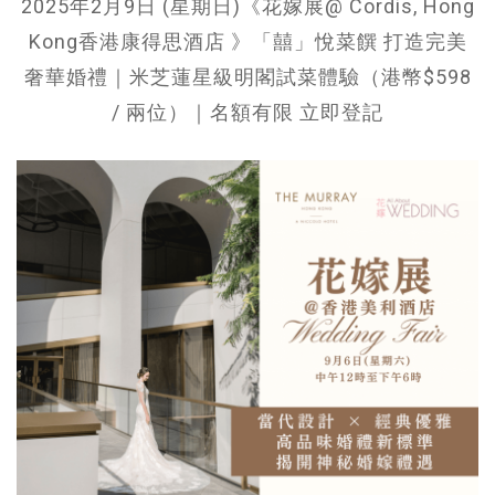
2025年2月9日 (星期日)《花嫁展@ Cordis, Hong
Kong香港康得思酒店 》「囍」悅菜饌 打造完美
奢華婚禮｜米芝蓮星級明閣試菜體驗（港幣$598
/ 兩位）｜名額有限 立即登記