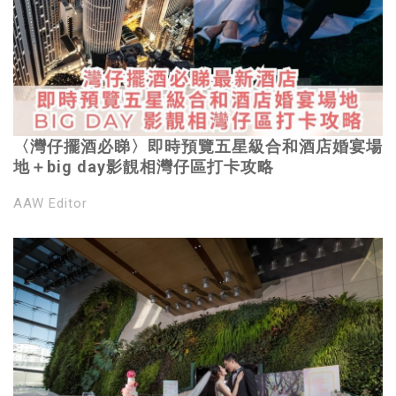
〈灣仔擺酒必睇〉即時預覽五星級合和酒店婚宴場
地＋big day影靚相灣仔區打卡攻略
AAW Editor