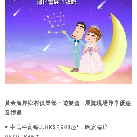
黃金海岸鄉村俱樂部・遊艇會—展覽現場尊享優惠
及禮遇
♥ 中式午宴每席HK$7,988起*，晚宴每席
HK$9,988起*