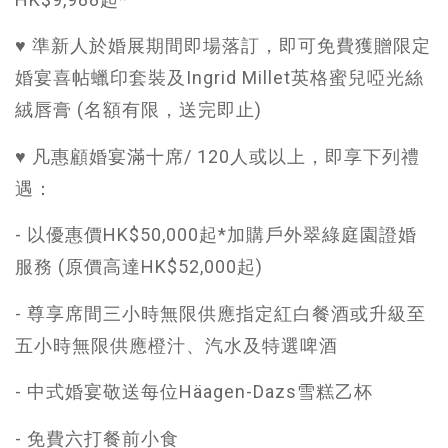
♥ 準新人於婚展期間即場落訂，即可免費獲贈限定
婚宴喜帖蠟印套裝及Ingrid Millet英格蜜兒啞光絲
絨唇膏 (名額有限，送完即止)
♥ 凡惠顧婚宴滿十席/ 120人或以上，即享下列禮
遇：
- 以優惠價HK$50,000起*加購戶外翠綠庭園證婚
服務 (原價高達HK$52,000起)
- 尊享席間三小時無限供應指定紅白餐酒或升級至
五小時無限供應橙汁、汽水及特選啤酒
- 中式婚宴敬送每位Häagen-Dazs雪糕乙杯
- 免費六打餐前小食