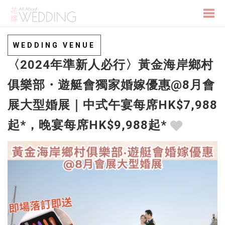
Togg
WEDDING VENUE
〈2024年準新人必行〉黃金海岸鄉村
navi
俱樂部・遊艇會獨家婚嫁優惠@8月會
展大型婚展｜中式午宴每席HK$7,988
起*，晚宴每席HK$9,988起*