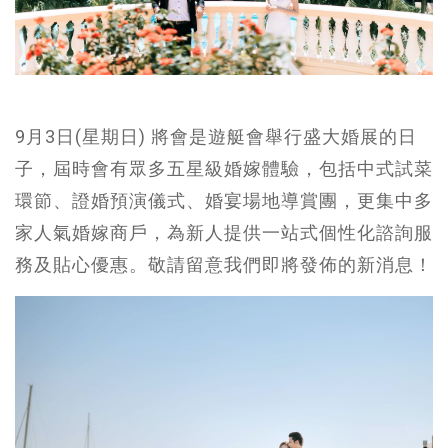
9月3日(星期日) 將會是遊艇會舉行盛大婚展的日
子，屆時會有眾多五星級婚嫁體驗，包括中式試菜
環節、證婚預演儀式、婚宴場地導賞團，更集中多
家人氣婚嫁商戶，為新人提供一站式個性化諮詢服
務及貼心優惠。敬請留意我們即將發佈的新消息！