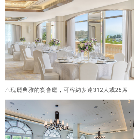
△瑰麗典雅的宴會廳，可容納多達312人或26席