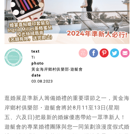
text
Ti
photo
黃金海岸鄉村俱樂部‧遊艇會
date
03.08.2023
逛婚展是準新人籌備婚禮的重要環節之一，黃金海
岸鄉村俱樂部・遊艇會將於8月11至13日(星期
五、六及日)把最新的婚嫁優惠帶給一眾準新人！
遊艇會的專業婚禮團隊與您一同策劃浪漫度假式婚