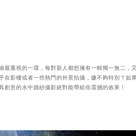
娘最重視的一環，每對新人都想擁有一輯獨一無二，
乎在影樓或者一些熱門的外景拍攝，嫌不夠特別？如
具創意的水中婚紗攝影絕對能帶給你震撼的效果！