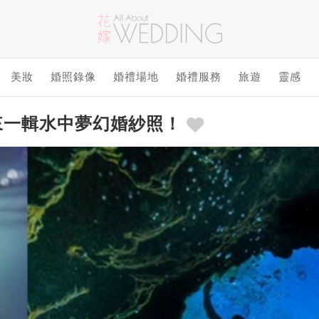
美妝
婚照錄像
婚禮場地
婚禮服務
旅遊
靈感
來一輯水中夢幻婚紗照！