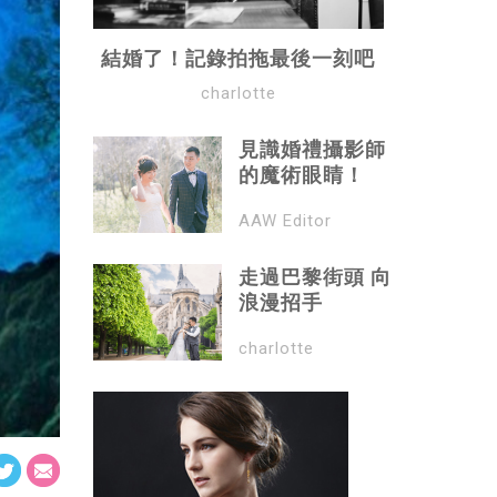
結婚了！記錄拍拖最後一刻吧
charlotte
見識婚禮攝影師
的魔術眼睛！
AAW Editor
走過巴黎街頭 向
浪漫招手
charlotte