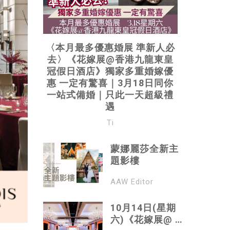
〈本月最多優惠婚展 準新人必
去〉《花嫁展@香港九龍東皇
冠假日酒店》獨家多重婚嫁優
惠 一定有驚喜｜3月18日同你
一站式備婚｜只此一天超級禮
遇
Ti
蒙娜麗莎全新主
題影樓
AAW Editor
10月14日(星期
六)《花嫁展@ 香