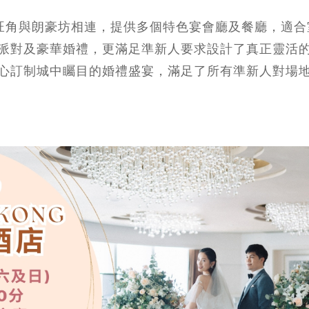
ong位於旺角與朗豪坊相連，提供多個特色宴會廳及餐廳，適
派對及豪華婚禮，更滿足準新人要求設計了真正靈活
心訂制城中矚目的婚禮盛宴，滿足了所有準新人對場