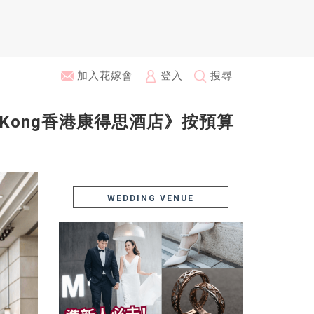
加入花嫁會
登入
搜尋
ong Kong香港康得思酒店》按預算
WEDDING VENUE