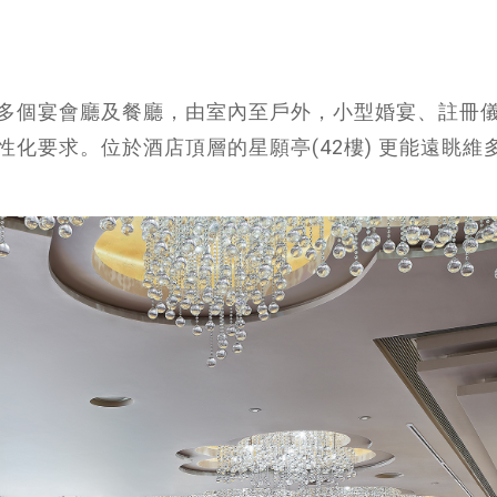
多個宴會廳及餐廳，由室內至戶外，小型婚宴、註冊
化要求。位於酒店頂層的星願亭(42樓) 更能遠眺維