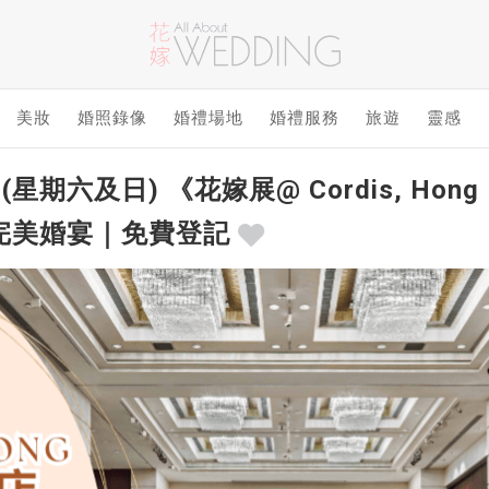
美妝
婚照錄像
婚禮場地
婚禮服務
旅遊
靈感
日 (星期六及日) 《花嫁展@ Cordis, H
完美婚宴｜免費登記