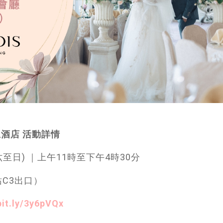
得思酒店 活動詳情
期六至日) ｜上午11時至下午4時30分
站C3出口）
bit.ly/3y6pVQx