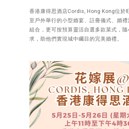
香港康得思酒店Cordis, Hong K
至戶外舉行的小型婚宴、註冊儀式、婚禮
組合，更可按預算靈活自選多款菜式，隨
求，助他們實現城中矚目的完美婚禮。