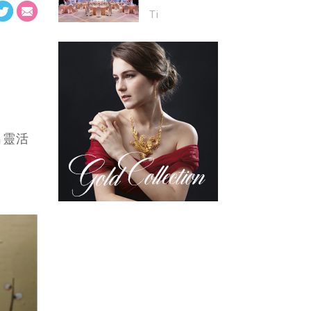
港金域假日酒
Ti
店》優質婚禮商
戶 呈獻超級禮遇
｜城中CP值極高
創意甜蜜婚禮｜
親臨Merryme攤
位可獲主題
lollipop｜立即登
記
出靈活