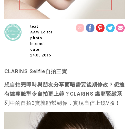
text
AAW Editor
photo
Internet
date
24.05.2015
CLARINS Selfie自拍三寶
想自拍完即時與朋友分享而唔需要後期修改？想
擁
有
纖瘦臉型令自拍更上鏡？
CLARINS
纖顏緊緻系
列
中的自拍3寶就能幫到你，實現自信上鏡V臉！