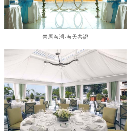
青馬海灣‧海天共證