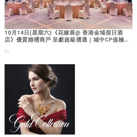
10月14日(星期六)《花嫁展@ 香港金域假日酒
店》優質婚禮商戶 呈獻超級禮遇｜城中CP值極高
創意甜蜜婚禮｜親臨Merryme攤位可獲主題
Ti
lollipop｜立即登記