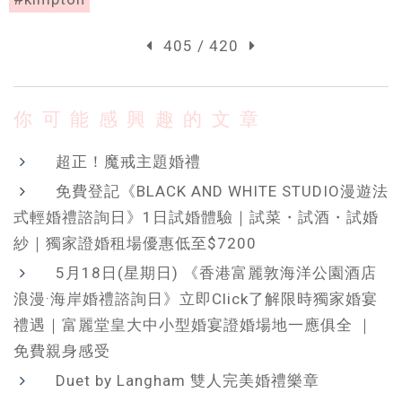
405 / 420
你可能感興趣的文章
超正！魔戒主題婚禮
免費登記《BLACK AND WHITE STUDIO漫遊法
式輕婚禮諮詢日》1日試婚體驗｜試菜・試酒・試婚
紗｜獨家證婚租場優惠低至$7200
5月18日(星期日) 《香港富麗敦海洋公園酒店
浪漫·海岸婚禮諮詢日》立即Click了解限時獨家婚宴
禮遇｜富麗堂皇大中小型婚宴證婚場地一應俱全 ｜
免費親身感受
Duet by Langham 雙人完美婚禮樂章