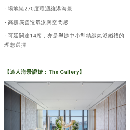
- 場地擁270度環迴維港海景
- 高樓底營造氣派與空間感
- 可延開達14席，亦是舉辦中小型精緻氣派婚禮的
理想選擇
【迷人海景證婚：The Gallery】