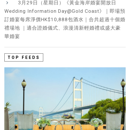
3月29日（星期日）《黃金海岸婚宴開放日
Wedding Information Day@Gold Coast》｜即場預
訂婚宴每席淨價HK$10,888包酒水｜合共超過十個婚
禮場地 ｜適合證婚儀式、浪漫清新輕婚禮或盛大豪
華婚宴
TOP FEEDS