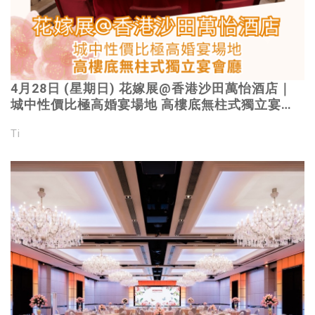
4月28日 (星期日) 花嫁展@香港沙田萬怡酒店｜
城中性價比極高婚宴場地 高樓底無柱式獨立宴會
廳｜立即登記 免費親身到場參觀
Ti