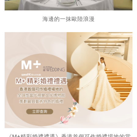
海邊的一抹歐陸浪漫
《M+精彩婚禮禮遇》香港首個可作婚禮場地的當