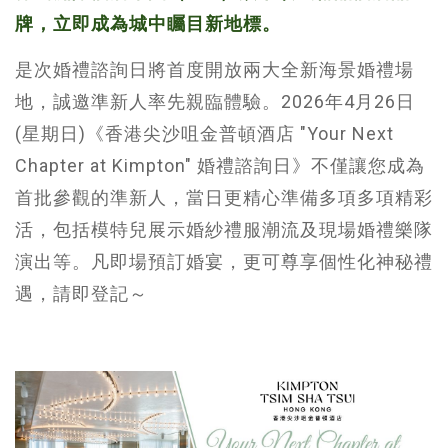
牌，立即成為城中矚目新地標。
是次婚禮諮詢日將首度開放兩大全新海景婚禮場
地，誠邀準新人率先親臨體驗。2026年4月26日
(星期日)《香港尖沙咀金普頓酒店 "Your Next
Chapter at Kimpton" 婚禮諮詢日》不僅讓您成為
首批參觀的準新人，當日更精心準備多項多項精彩
活，包括模特兒展示婚紗禮服潮流及現場婚禮樂隊
演出等。凡即場預訂婚宴，更可尊享個性化神秘禮
遇，請即登記～