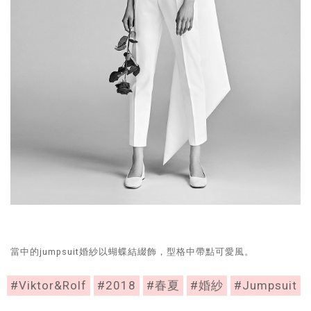
當中的jumpsuit婚紗以蝴蝶結綴飾，型格中帶點可愛風。
#Viktor&Rolf
#2018
#春夏
#婚紗
#Jumpsuit