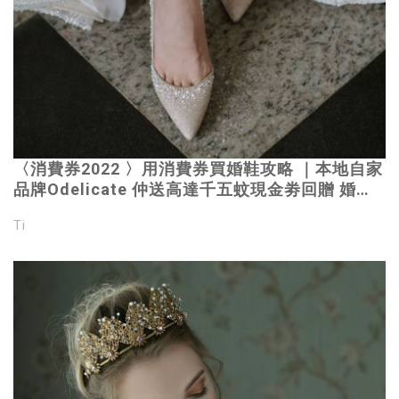
〈消費券2022 〉用消費券買婚鞋攻略 ｜本地自家
品牌Odelicate 仲送高達千五蚊現金劵回贈 婚鞋
潮流
Ti