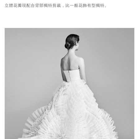
立體花瓣現配合背部獨特剪裁，比一般花飾有型獨特。