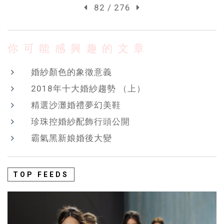
82 / 276
你可能感興趣的文章
婚紗顏色的象徵意義
2018年十大婚紗趨勢 （上）
精選沙灘婚禮夢幻美鞋
珍珠控婚紗配飾行頭公開
霸氣黑新娘婚後大變
TOP FEEDS