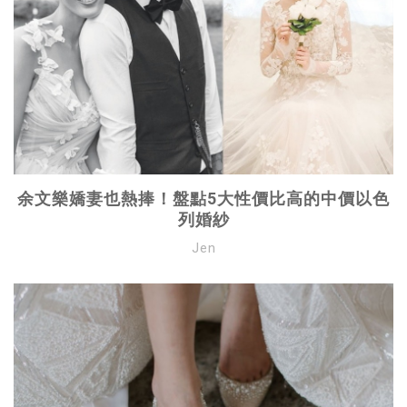
余文樂嬌妻也熱捧！盤點5大性價比高的中價以色
列婚紗
Jen