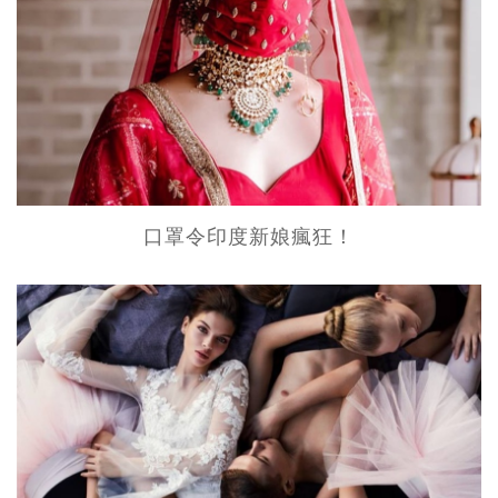
口罩令印度新娘瘋狂！