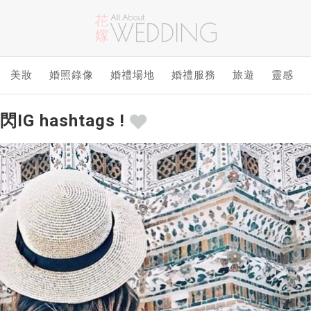
美妝
婚照錄像
婚禮場地
婚禮服務
旅遊
靈感
G hashtags !