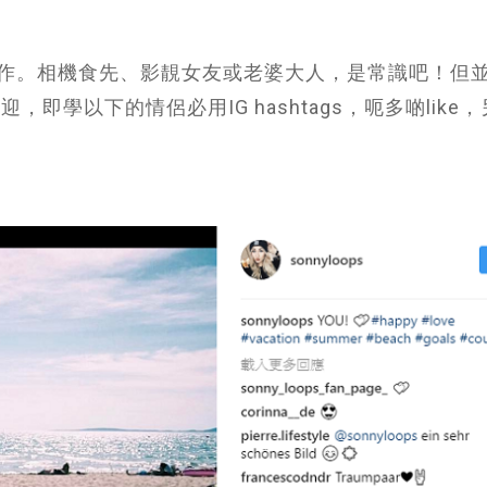
作。相機食先、影靚女友或老婆大人，是常識吧！但
迎，即學以下的情侶必用IG hashtags，呃多啲like