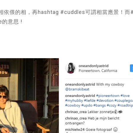
依偎的相，再hashtag #cuddles可謂相當應景！而#
e的意思 !