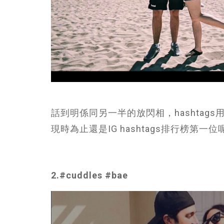
話到明係同另一半的放閃相，hashtags用到l
現時為止還是IG hashtags排行榜第一位
2.
#cuddles #bae