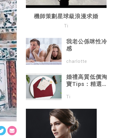
機師策劃星球級浪漫求婚
Ti
我老公係咪性冷
感
charlotte
婚禮高質低價淘
寶Tips：精選創
意請帖
Ti