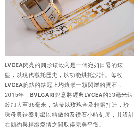
LVCEA
閃亮的圓形錶殼內是一個宛如日晷的錶
盤，以現代襯托歷史，以功能烘托設計。每枚
LVCEA
腕錶的錶冠上均鑲嵌一顆閃爍的寶石，
2015年，
BVLGARI
銳意將經典
LVCEA
的33毫米錶
殼加大至36毫米，錶帶以玫瑰金及精鋼打造，珍
珠母貝錶盤則綴以精緻的及鑽石小時刻度，其設計
在簡約與精緻愛情之間取得完美平衡。