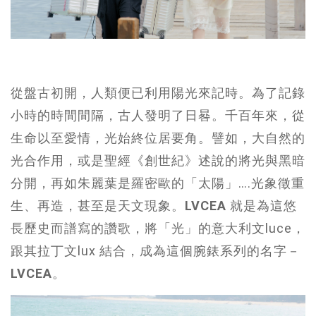
從盤古初開，人類便已利用陽光來記時。為了記錄
小時的時間間隔，古人發明了日晷。千百年來，從
生命以至愛情，光始終位居要角。譬如，大自然的
光合作用，或是聖經《創世紀》述說的將光與黑暗
分開，再如朱麗葉是羅密歐的「太陽」….光象徵重
生、再造，甚至是天文現象。
LVCEA
就是為這悠
長歷史而譜寫的讚歌，將「光」的意大利文luce，
跟其拉丁文lux 結合，成為這個腕錶系列的名字－
LVCEA
。