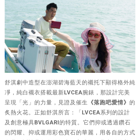
舒淇劇中造型在澎湖碧海藍天的襯托下顯得格外純
凈，純白襯衣搭載最新
LVCEA
腕錶，那設計完美
呈現「光」的力量，見證及催生
《落跑吧愛情》
的
炙熱火花。正如舒淇所言：「
LVCEA
系列的設計
及創意極具
BVLGARI
的特質。它們抑或透過鑽石
的閃耀、抑或運用彩色寶石的華麗，用各自的方式