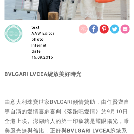
text
AAW Editor
photo
Internet
date
16.09.2015
BVLGARI LVCEA
綻放美好時光
由意大利珠寶世家BVLGARI傾情贊助，由任賢齊自
導自演的愛情喜劇喜劇《落跑吧愛情》於9月10日
全港上映。澎湖給人的第一印象就是耀眼陽光，唯
美風光無與倫比，正好與
BVLGARI LVCEA
腕錶系