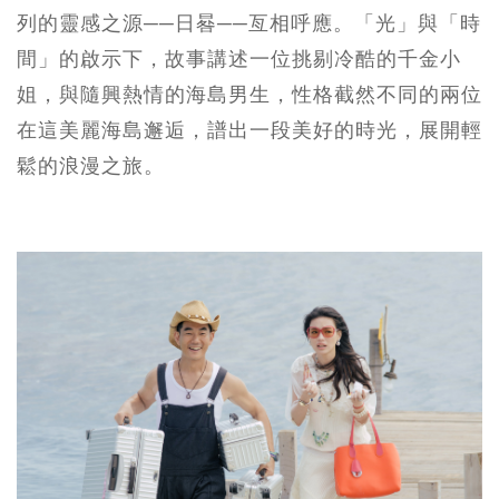
列的靈感之源──日晷──亙相呼應。「光」與「時
間」的啟示下，故事講述一位挑剔冷酷的千金小
姐，與隨興熱情的海島男生，性格截然不同的兩位
在這美麗海島邂逅，譜出一段美好的時光，展開輕
鬆的浪漫之旅。