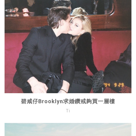
碧咸仔Brooklyn求婚鑽戒夠買一層樓
Ti