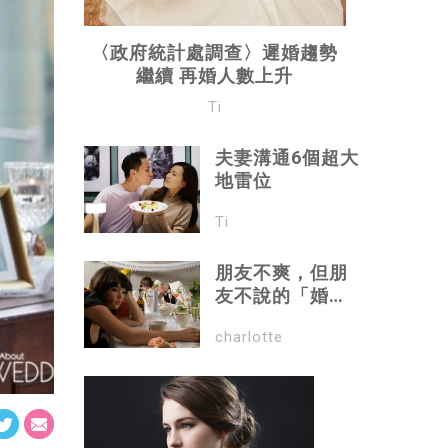
〈政府統計處調查〉遲婚趨勢
繼續 再婚人數上升
Ti
夫妻溝通6個超大
地雷位
Ti
朋友不爽，但朋
友不說的「婚禮
失誤」
charlotte