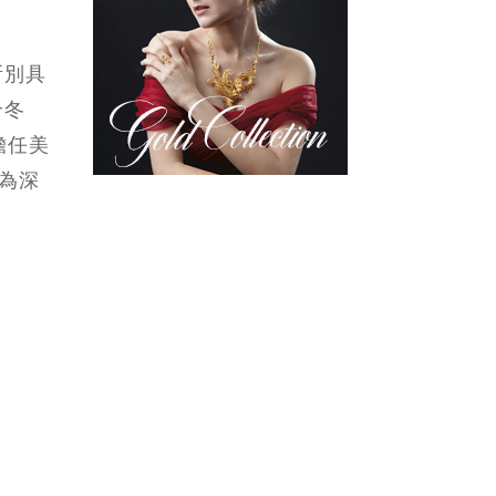
所別具
合冬
禮擔任美
，為深