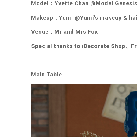
Model：Yvette Chan @Model Genesi
Makeup：Yumi @Yumi’s makeup & hai
Venue：Mr and Mrs Fox
Special thanks to iDecorate Shop、F
Main Table