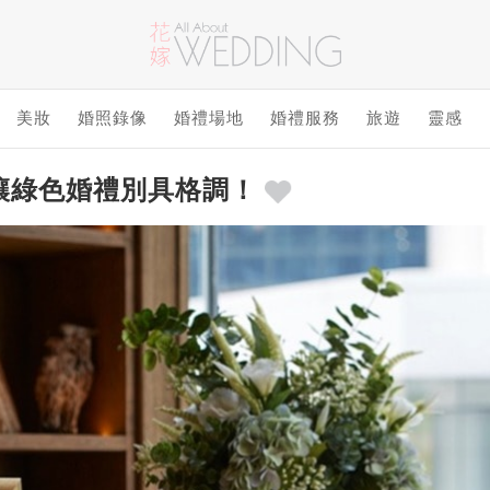
美妝
婚照錄像
婚禮場地
婚禮服務
旅遊
靈感
讓綠色婚禮別具格調！