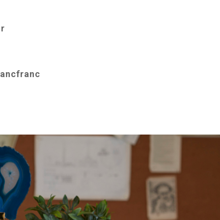
s
r
rancfranc