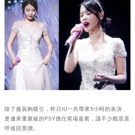
除了服裝夠吸引，昨日IU一共帶來5小時的表演，
更邀來重量級的PSY擔任尾場嘉賓，讓不少觀眾直
呼值回票價。