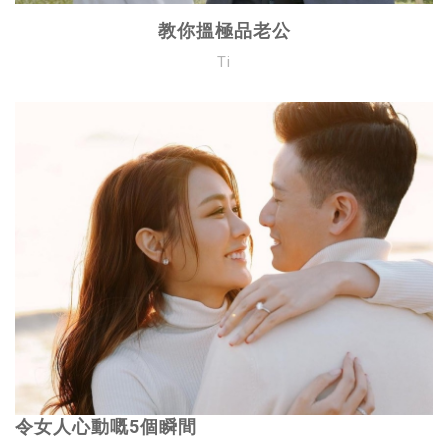
教你搵極品老公
Ti
令女人心動嘅5個瞬間