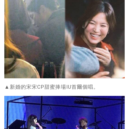
▲新婚的宋宋CP甜蜜捧場IU首爾個唱。