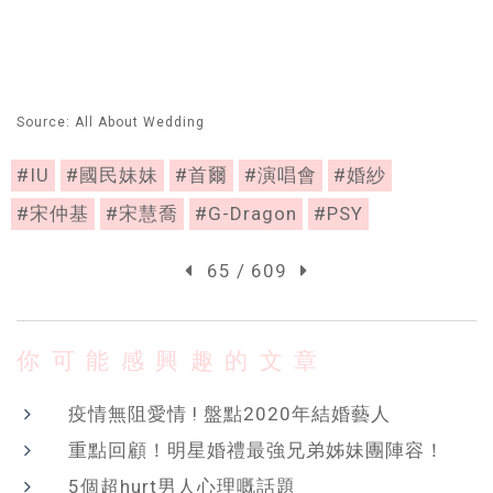
Source: All About Wedding
#IU
#國民妹妹
#首爾
#演唱會
#婚紗
#宋仲基
#宋慧喬
#G-Dragon
#PSY
65 / 609
你可能感興趣的文章
疫情無阻愛情 ! 盤點2020年結婚藝人
重點回顧！明星婚禮最強兄弟姊妹團陣容！
5個超hurt男人心理嘅話題