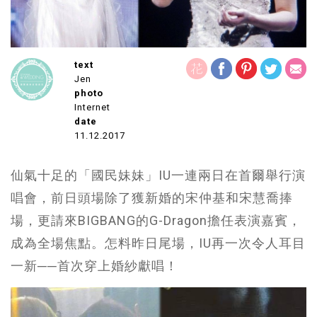
text
Jen
photo
Internet
date
11.12.2017
仙氣十足的「國民妹妹」IU一連兩日在首爾舉行演
唱會，前日頭場除了獲新婚的宋仲基和宋慧喬捧
場，更請來BIGBANG的G-Dragon擔任表演嘉賓，
成為全場焦點。怎料昨日尾場，IU再一次令人耳目
一新──首次穿上婚紗獻唱！