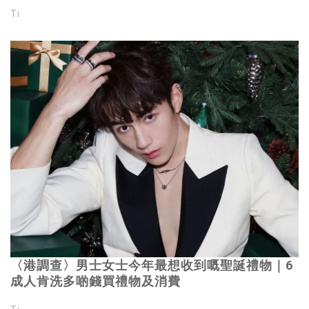
Ti
〈港調查〉男士女士今年最想收到嘅聖誕禮物｜6
成人肯洗多啲錢買禮物及消費