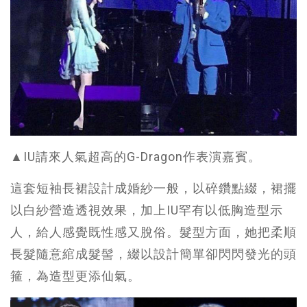
▲IU請來人氣超高的G-Dragon作表演嘉賓。
這套短袖長裙設計成婚紗一般，以碎鑽點綴，裙擺
以白紗營造透視效果，加上IU罕有以低胸造型示
人，給人感覺既性感又脫俗。髮型方面，她把柔順
長髮隨意綰成髮髻，綴以設計簡單卻閃閃發光的頭
箍，為造型更添仙氣。