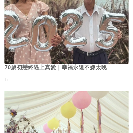
70歲初戀終遇上真愛｜幸福永遠不嫌太晚
Ti