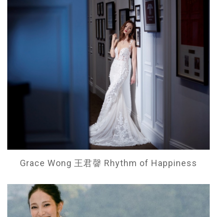
Grace Wong 王君韾 Rhythm of Happiness