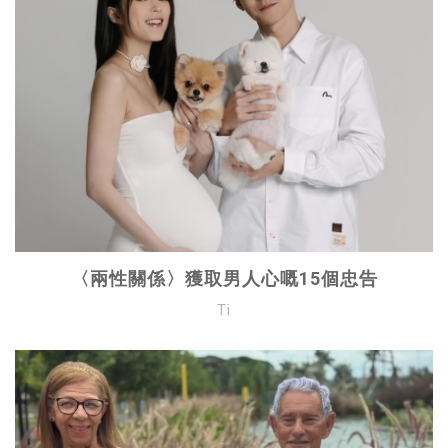
〈兩性關係〉獲取男人心嘅15個忠告
Ti